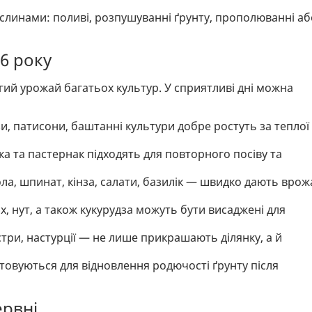
рослинами: поливі, розпушуванні ґрунту, прополюванні аб
6 року
гий урожай багатьох культур. У сприятливі дні можна
зи, патисони, баштанні культури добре ростуть за теплої
а та пастернак підходять для повторного посіву та
ола, шпинат, кінза, салати, базилік — швидко дають вро
х, нут, а також кукурудза можуть бути висаджені для
стри, настурції — не лише прикрашають ділянку, а й
товуються для відновлення родючості ґрунту після
ервні