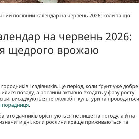
чний посівний календар на червень 2026: коли та що
алендар на червень 2026:
ля щедрого врожаю
городників і садівників. Це період, коли ґрунт уже добре
илися позаду, а рослини активно входять у фазу росту.
осіви, висаджуються теплолюбні культури та проводятьс
а порадниця
.
гато дачників орієнтуються не лише на погоду, а й на
визначити дні, коли рослини краще приживаються та