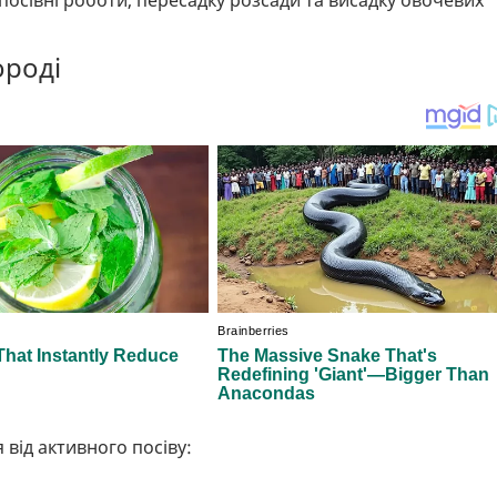
посівні роботи, пересадку розсади та висадку овочевих
ороді
 від активного посіву: