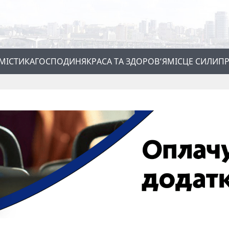
МІСТИКА
ГОСПОДИНЯ
КРАСА ТА ЗДОРОВ’Я
МІСЦЕ СИЛИ
ПР