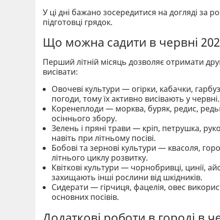
У ці дні бажано зосередитися на догляді за 
підготовці грядок.
Що можна садити в червні 202
Перший літній місяць дозволяє отримати дру
висівати:
Овочеві культури — огірки, кабачки, гарбу
погоди, тому їх активно висівають у червні.
Коренеплоди — морква, буряк, редис, редьк
осіннього збору.
Зелень і пряні трави — кріп, петрушка, рук
навіть при літньому посіві.
Бобові та зернові культури — квасоля, горо
літнього циклу розвитку.
Квіткові культури — чорнобривці, цинії, ай
захищають інші рослини від шкідників.
Сидерати — гірчиця, фацелія, овес викорис
основних посівів.
Додаткові роботи в городі в ч