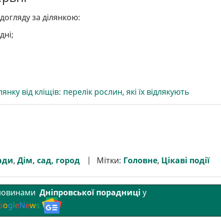
догляду за ділянкою:
дні;
лянку від кліщів: перелік рослин, які їх відлякують
ади
,
Дім, сад, город
Мітки:
Головне
,
Цікаві події
 новинами
Дніпровської порадниці
у
o
o
g
l
e
N
e
w
s