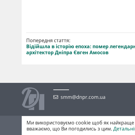
Попередня стаття:
Відійшла в історію епоха: помер легенда
архітектор Дніпра Євген Амосов
smm@dnpr.com.ua
Ми використовуємо cookie щоб як найкраще 
©2026 https://dnpr.com.ua Дніпровська порадниця
вважаємо, що Ви погодились з цим.
Детальн
Всі права захищені. При повному або частковому використанні