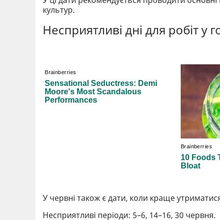
У ці дати рекомендується проводити основні 
культур.
Несприятливі дні для робіт у г
У червні також є дати, коли краще утриматися
Несприятливі періоди: 5–6, 14–16, 30 червня.