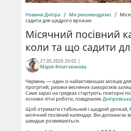
Новини Дніпра
/
Ми рекомендуємо
/
Міся
садити для щедрого врожаю
Місячний посівний к
коли та що садити д
27.05.2026 20:02 |
Марія Філатченкова
Червень — один із найактивніших місяців для 
прогрітий, ризики весняних заморозків залиш
Саме зараз на грядках стартують повторні п
основні літні роботи, повідомляє
Дніпровськ
Щоб отримати стабільний і щедрий урожай, ба
місячний посівний календар. Він допомагає 
швидше розвиваються.