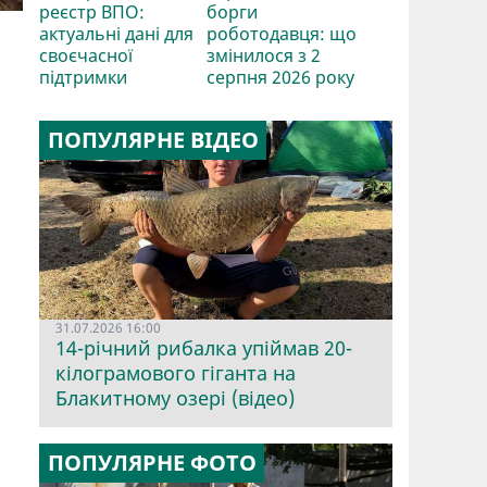
реєстр ВПО:
борги
актуальні дані для
роботодавця: що
своєчасної
змінилося з 2
підтримки
серпня 2026 року
ПОПУЛЯРНЕ ВІДЕО
31.07.2026 16:00
я
14-річний рибалка упіймав 20-
кілограмового гіганта на
Блакитному озері (відео)
ПОПУЛЯРНЕ ФОТО