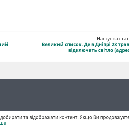
Наступна стат
рний
Великий список. Де в Дніпрі 28 тра
відключать світло (адре
добирати та відображати контент. Якщо Ви продовжуєте
іше
 матеріалів обов'язкове активне гіперпосилання у першому абзаці.