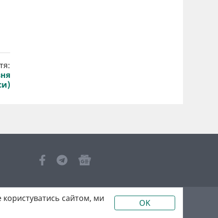
тя:
вня
си)
 користуватись сайтом, ми
OK