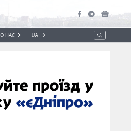
О НАС
UA
ПРО НАС
РЕКЛАМА
ПОЛІТИКА КОНФІДЕНЦІЙНОСТІ