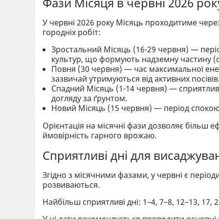
Фази Місяця в червні 2026 рок
У червні 2026 року Місяць проходитиме через
городніх робіт:
Зростальний Місяць (16-29 червня) — пері
культур, що формують надземну частину (ог
Повня (30 червня) — час максимальної ене
зазвичай утримуються від активних посівів
Спадний Місяць (1-14 червня) — сприятливи
догляду за ґрунтом.
Новий Місяць (15 червня) — період спокою
Орієнтація на місячні фази дозволяє більш 
ймовірність гарного врожаю.
Сприятливі дні для висаджуван
Згідно з місячними фазами, у червні є пері
розвиваються.
Найбільш сприятливі дні: 1–4, 7–8, 12–13, 17, 