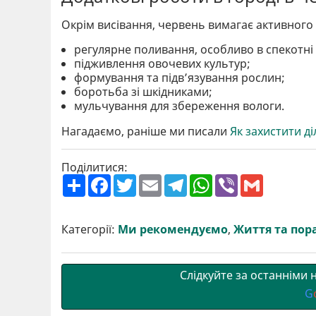
Окрім висівання, червень вимагає активного 
регулярне поливання, особливо в спекотні 
підживлення овочевих культур;
формування та підв’язування рослин;
боротьба зі шкідниками;
мульчування для збереження вологи.
Нагадаємо, раніше ми писали
Як захистити ді
Поділитися:
П
F
T
E
T
W
V
G
о
a
w
m
e
h
i
m
ш
c
i
a
l
a
b
a
и
e
t
i
e
t
e
i
р
b
t
l
g
s
r
l
Категорії:
Ми рекомендуємо
,
Життя та пор
и
o
e
r
A
т
o
r
a
p
и
k
m
p
Слідкуйте за останніми
G