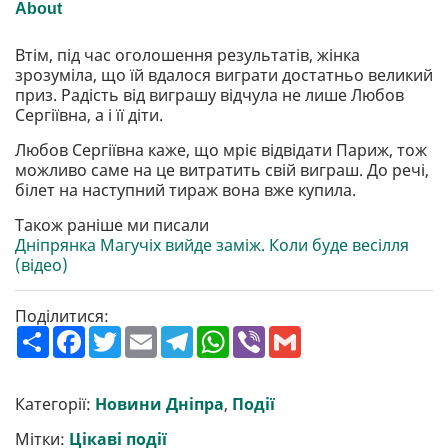
Втім, під час оголошення результатів, жінка
зрозуміла, що їй вдалося виграти достатньо великий
приз. Радість від виграшу відчула не лише Любов
Сергіївна, а і її діти.
Любов Сергіївна каже, що мріє відвідати Париж, тож
можливо саме на це витратить свій виграш. До речі,
білет на наступний тираж вона вже купила.
Також раніше ми писали
Дніпрянка Магучіх вийде заміж. Коли буде весілля
(відео)
Поділитися:
П
F
T
E
T
W
V
G
о
a
w
m
e
h
i
m
ш
c
i
a
l
a
b
a
и
e
t
i
e
t
e
i
р
b
t
l
g
s
r
l
Категорії:
Новини Дніпра
,
Події
и
o
e
r
A
т
o
r
a
p
Мітки:
Цікаві події
и
k
m
p