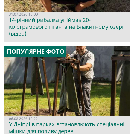
31.07.2026 16:00
14-річний рибалка упіймав 20-
кілограмового гіганта на Блакитному озері
(відео)
ПОПУЛЯРНЕ ФОТО
06.08.2026 10:22
У Дніпрі в парках встановлюють спеціальні
мішки для поливу дерев