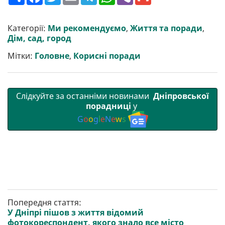
о
a
w
m
e
h
i
m
ш
c
i
a
l
a
b
a
и
e
t
i
e
t
e
i
р
b
t
l
g
s
r
l
Категорії:
Ми рекомендуємо
,
Життя та поради
,
и
o
e
r
A
Дім, сад, город
т
o
r
a
p
и
k
m
p
Мітки:
Головне
,
Корисні поради
Слідкуйте за останніми новинами
Дніпровської
порадниці
у
G
o
o
g
l
e
N
e
w
s
Попередня стаття:
У Дніпрі пішов з життя відомий
фотокореспондент, якого знало все місто