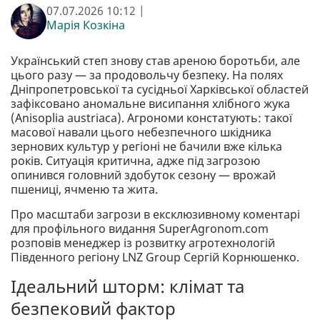
07.07.2026 10:12 |
Марія Козкіна
Український степ знову став ареною боротьби, але
цього разу — за продовольчу безпеку. На полях
Дніпропетровської та сусідньої Харківської областей
зафіксовано аномальне висипання хлібного жука
(Anisoplia austriaca). Агрономи констатують: такої
масової навали цього небезпечного шкідника
зернових культур у регіоні не бачили вже кілька
років. Ситуація критична, адже під загрозою
опинився головний здобуток сезону — врожай
пшениці, ячменю та жита.
Про масштаби загрози в ексклюзивному коментарі
для профільного видання SuperAgronom.com
розповів менеджер із розвитку агротехнологій
Південного регіону LNZ Group Сергій Корнюшенко.
Ідеальний шторм: клімат та
безпековий фактор