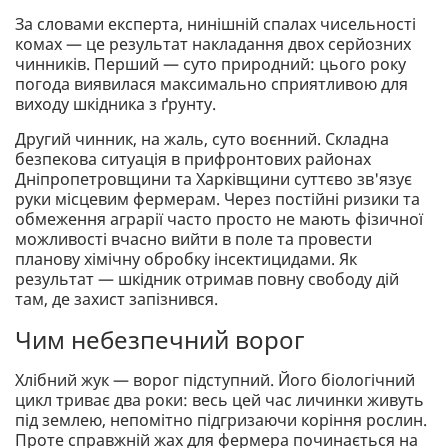
За словами експерта, нинішній спалах чисельності
комах — це результат накладання двох серйозних
чинників. Перший — суто природний: цього року
погода виявилася максимально сприятливою для
виходу шкідника з ґрунту.
Другий чинник, на жаль, суто воєнний. Складна
безпекова ситуація в прифронтових районах
Дніпропетровщини та Харківщини суттєво зв'язує
руки місцевим фермерам. Через постійні ризики та
обмеження аграрії часто просто не мають фізичної
можливості вчасно вийти в поле та провести
планову хімічну обробку інсектицидами. Як
результат — шкідник отримав повну свободу дій
там, де захист запізнився.
Чим небезпечний ворог
Хлібний жук — ворог підступний. Його біологічний
цикл триває два роки: весь цей час личинки живуть
під землею, непомітно підгризаючи коріння рослин.
Проте справжній жах для фермера починається на