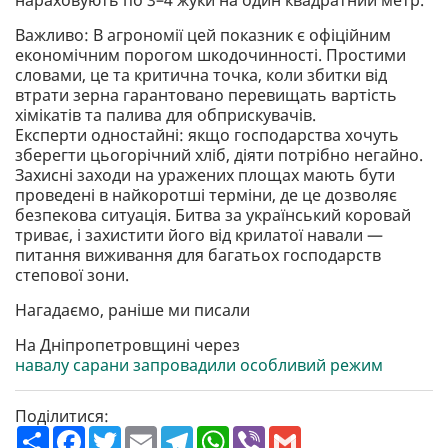
нараховують по 3–4 жуки на один квадратний метр.
Важливо: В агрономії цей показник є офіційним
економічним порогом шкодочинності. Простими
словами, це та критична точка, коли збитки від
втрати зерна гарантовано перевищать вартість
хімікатів та палива для обприскувачів.
Експерти одностайні: якщо господарства хочуть
зберегти цьогорічний хліб, діяти потрібно негайно.
Захисні заходи на уражених площах мають бути
проведені в найкоротші терміни, де це дозволяє
безпекова ситуація. Битва за український коровай
триває, і захистити його від крилатої навали —
питання виживання для багатьох господарств
степової зони.
Нагадаємо, раніше ми писали
На Дніпропетровщині через
навалу сарани запровадили особливий режим
Поділитися:
П
F
T
E
T
W
V
G