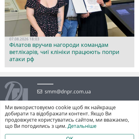
07.08.2026 18:03
Філатов вручив нагороди командам
ветлікарів, чиї клініки працюють попри
атаки рф
smm@dnpr.com.ua
Ми використовуємо cookie щоб як найкраще
добирати та відображати контент. Якщо Ви
продовжуєте користуватись сайтом, ми вважаємо,
що Ви погодились з цим.
Детальніше
©2026 https://dnpr.com.ua Дніпровська порадниця
Всі права захищені. При повному або частковому використанні
OK