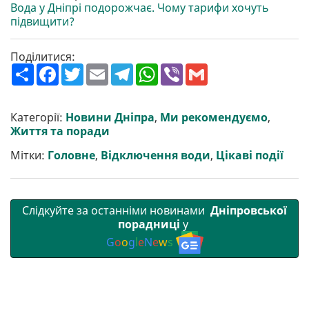
Вода у Дніпрі подорожчає. Чому тарифи хочуть
підвищити?
Поділитися:
П
F
T
E
T
W
V
G
о
a
w
m
e
h
i
m
ш
c
i
a
l
a
b
a
и
e
t
i
e
t
e
i
р
b
t
l
g
s
r
l
Категорії:
Новини Дніпра
,
Ми рекомендуємо
,
и
o
e
r
A
Життя та поради
т
o
r
a
p
и
k
m
p
Мітки:
Головне
,
Відключення води
,
Цікаві події
Слідкуйте за останніми новинами
Дніпровської
порадниці
у
G
o
o
g
l
e
N
e
w
s