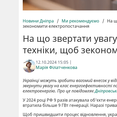
Новини Дніпра
/
Ми рекомендуємо
/
На щ
зекономити електропостачання
На що звертати увагу
техніки, щоб зеконо
12.10.2024 15:05 |
Марія Філатченкова
Українці можуть зробити вагомий внесок у в
звернути увагу на клас енергоефективності п
електроенергію. Про це повідомляє
Дніпровсь
У 2024 році РФ 9 разів атакувала об'єкти ене
втратила більше 9 ГВт генерації. Наразі три
Щоб пришвидшити процес відновлення, украї