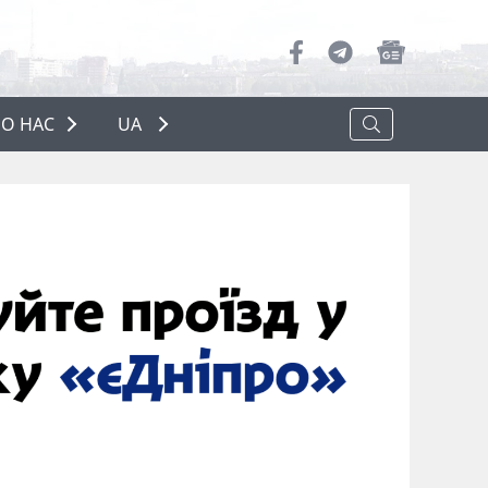
О НАС
UA
ПРО НАС
РЕКЛАМА
ПОЛІТИКА КОНФІДЕНЦІЙНОСТІ