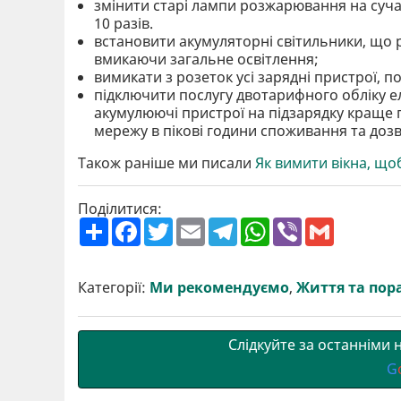
змінити старі лампи розжарювання на суч
10 разів.
встановити акумуляторні світильники, що р
вмикаючи загальне освітлення;
вимикати з розеток усі зарядні пристрої, п
підключити послугу двотарифного обліку е
акумулюючі пристрої на підзарядку краще 
мережу в пікові години споживання та доз
Також раніше ми писали
Як вимити вікна, що
Поділитися:
П
F
T
E
T
W
V
G
о
a
w
m
e
h
i
m
ш
c
i
a
l
a
b
a
и
e
t
i
e
t
e
i
р
b
t
l
g
s
r
l
Категорії:
Ми рекомендуємо
,
Життя та пор
и
o
e
r
A
т
o
r
a
p
и
k
m
p
Слідкуйте за останніми
G