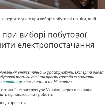
о звертати увагу при виборі побутової техніки, щоб
 при виборі побутової
мити електропостачання
ідновлення енергетичної інфраструктури. Експерти радят
обутової техніки та інші прості способи економити
ка порадниця
з посиланням на Міненерго.
ргетичної інфраструктури України, через шо країна
вають відновлювальні роботи.
нців просять: