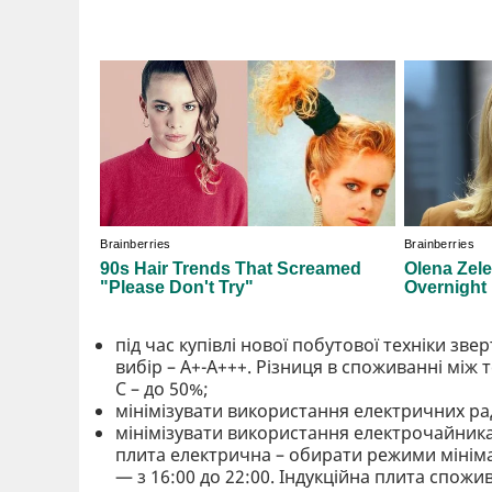
під час купівлі нової побутової техніки зв
вибір – А+-А+++. Різниця в споживанні між т
С – до 50%;
мінімізувати використання електричних раді
мінімізувати використання електрочайника 
плита електрична – обирати режими мініма
— з 16:00 до 22:00. Індукційна плита спож