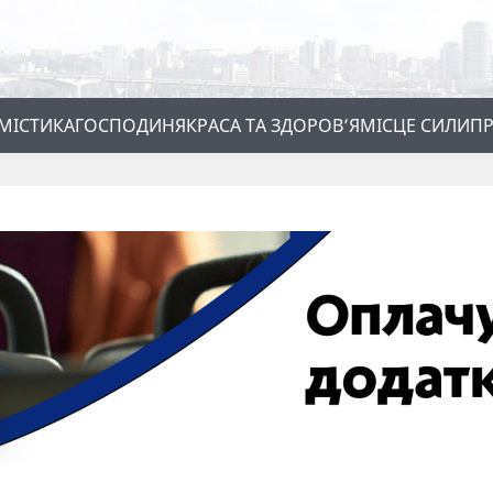
МІСТИКА
ГОСПОДИНЯ
КРАСА ТА ЗДОРОВ’Я
МІСЦЕ СИЛИ
ПР