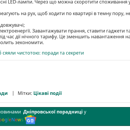
асні LED-лампи. Через що можна скоротити споживання 
еагують на рух, щоб ходити по квартирі в темну пору, н
одовжувачі;
лектроенергії. Завантажувати прання, ставити гаджети т
під час дії нічного тарифу. Це зменшить навантаження н
волить зекономити.
б сяяли чистотою: поради та секрети
ади
Мітки:
Цікаві події
 новинами
Дніпровської порадниці
у
o
o
g
l
e
N
e
w
s