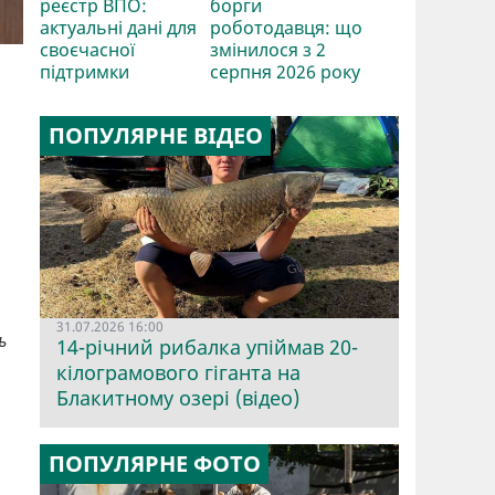
реєстр ВПО:
борги
актуальні дані для
роботодавця: що
своєчасної
змінилося з 2
підтримки
серпня 2026 року
ПОПУЛЯРНЕ ВІДЕО
31.07.2026 16:00
ь
14-річний рибалка упіймав 20-
кілограмового гіганта на
Блакитному озері (відео)
ПОПУЛЯРНЕ ФОТО