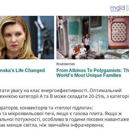
ертати увагу на клас енергоефективності. Оптимальний
ехнікою категорії А та В може складати 20-25%, з категор
аторів, конвекторів та «теплої підлоги»;
та мікрохвильової печі, якщо є газова плита. Якщо ж
льної потужності, особливо в години пікових навантаж
иває менше світла, ніж звичайна інфрачервона;