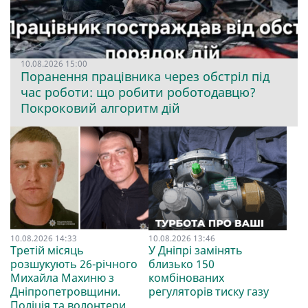
10.08.2026 15:00
Поранення працівника через обстріл під
час роботи: що робити роботодавцю?
Покроковий алгоритм дій
10.08.2026 14:33
10.08.2026 13:46
Третій місяць
У Дніпрі замінять
розшукують 26-річного
близько 150
Михайла Махиню з
комбінованих
Дніпропетровщини.
регуляторів тиску газу
Поліція та волонтери