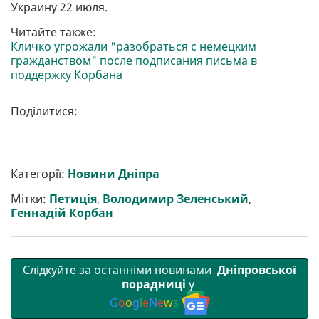
Украину 22 июля.
Читайте также:
Кличко угрожали "разобраться с немецким
гражданством" после подписания письма в
поддержку Корбана
Поділитися:
Категорії:
Новини Дніпра
Мітки:
Петиція
,
Володимир Зеленський
,
Геннадій Корбан
Слідкуйте за останніми новинами
Дніпровської
порадниці
у
G
o
o
g
l
e
N
e
w
s