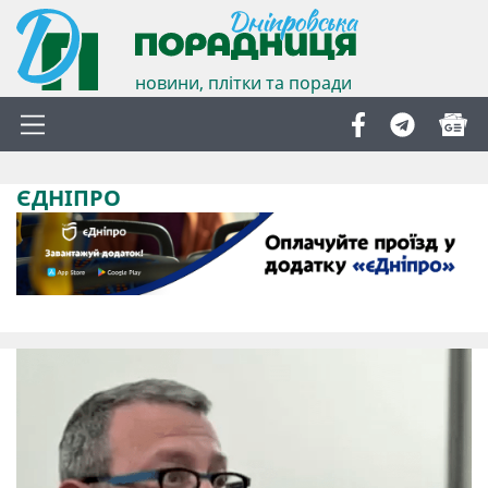
новини, плітки та поради
ЄДНІПРО