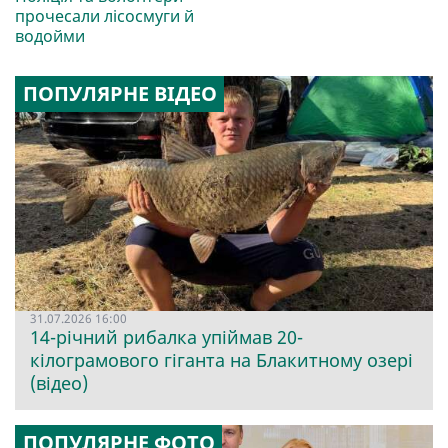
прочесали лісосмуги й
водойми
ПОПУЛЯРНЕ ВІДЕО
31.07.2026 16:00
14-річний рибалка упіймав 20-
кілограмового гіганта на Блакитному озері
(відео)
ПОПУЛЯРНЕ ФОТО