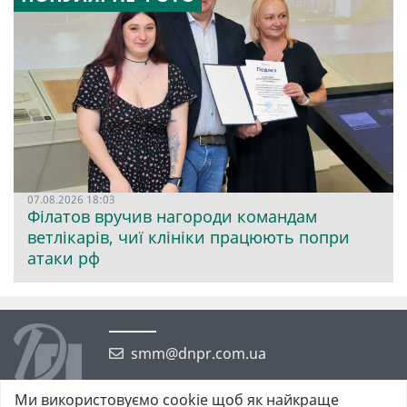
07.08.2026 18:03
Філатов вручив нагороди командам
ветлікарів, чиї клініки працюють попри
атаки рф
smm@dnpr.com.ua
Ми використовуємо cookie щоб як найкраще