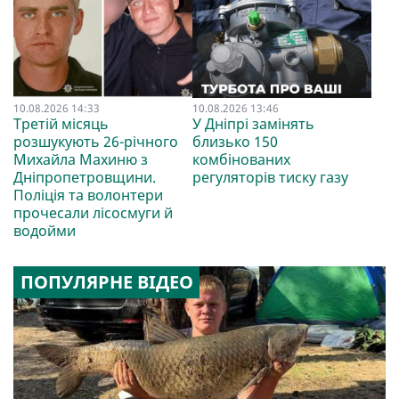
10.08.2026 14:33
10.08.2026 13:46
Третій місяць
У Дніпрі замінять
розшукують 26-річного
близько 150
Михайла Махиню з
комбінованих
Дніпропетровщини.
регуляторів тиску газу
Поліція та волонтери
прочесали лісосмуги й
водойми
ПОПУЛЯРНЕ ВІДЕО