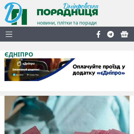
новини, плітки та поради
ЄДНІПРО