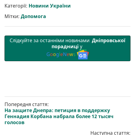
р
b
t
l
g
s
r
l
Категорії:
Новини України
и
o
e
r
A
т
o
r
a
p
Мітки:
Допомога
и
k
m
p
Слідкуйте за останніми новинами
Дніпровської
порадниці
у
G
o
o
g
l
e
N
e
w
s
Попередня стаття:
На защите Днепра: петиция в поддержку
Геннадия Корбана набрала более 12 тысяч
голосов
Наступна стаття: