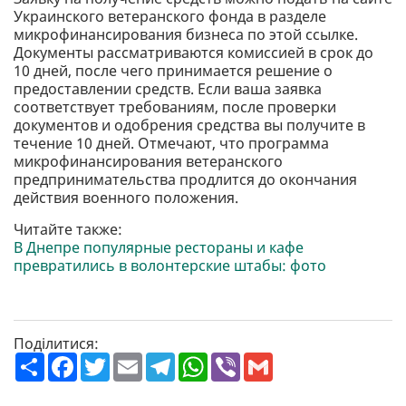
Украинского ветеранского фонда в разделе
микрофинансирования бизнеса по этой ссылке.
Документы рассматриваются комиссией в срок до
10 дней, после чего принимается решение о
предоставлении средств. Если ваша заявка
соответствует требованиям, после проверки
документов и одобрения средства вы получите в
течение 10 дней. Отмечают, что программа
микрофинансирования ветеранского
предпринимательства продлится до окончания
действия военного положения.
Читайте также:
В Днепре популярные рестораны и кафе
превратились в волонтерские штабы: фото
Поділитися:
П
F
T
E
T
W
V
G
о
a
w
m
e
h
i
m
ш
c
i
a
l
a
b
a
и
e
t
i
e
t
e
i