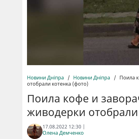
Новини Дніпра
/
Новини Дніпра
/
Поила к
отобрали котенка (фото)
Поила кофе и заворач
живодерки отобрали 
17.08.2022 12:30 |
Олена Демченко