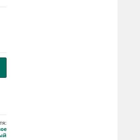
тя:
вое
тый