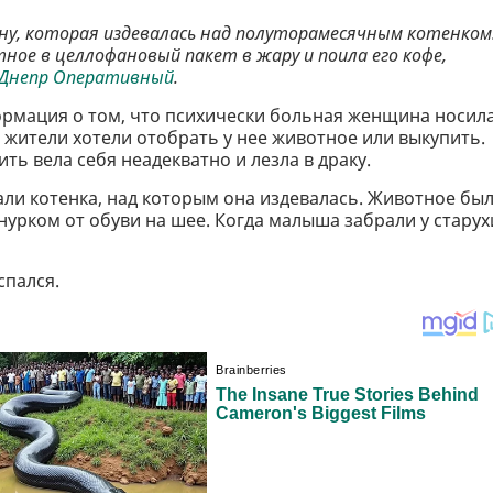
ну, которая издевалась над полуторамесячным котенком
ное в целлофановый пакет в жару и поила его кофе,
Днепр Оперативный
.
формация о том, что психически больная женщина носила
 жители хотели отобрать у нее животное или выкупить.
ть вела себя неадекватно и лезла в драку.
али котенка, над которым она издевалась. Животное бы
нурком от обуви на шее. Когда малыша забрали у старух
спался.