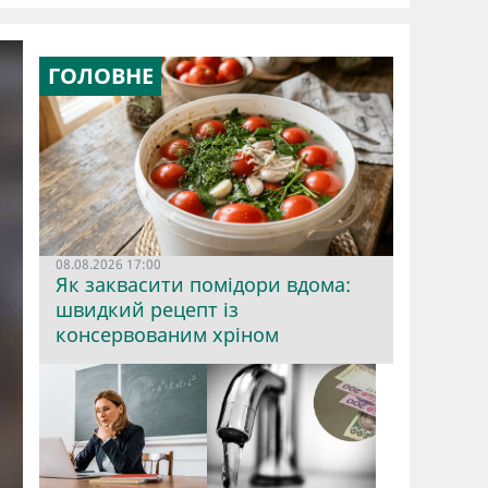
ГОЛОВНЕ
08.08.2026 17:00
Як заквасити помідори вдома:
швидкий рецепт із
консервованим хріном