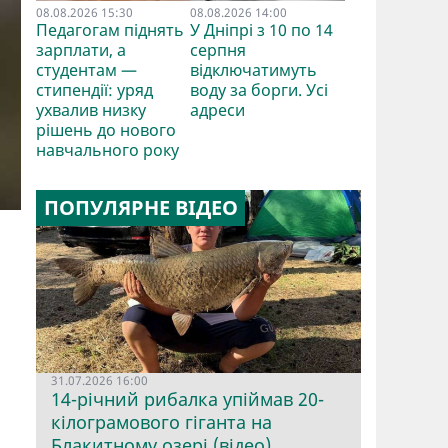
08.08.2026 15:30
08.08.2026 14:00
Педагогам піднять
У Дніпрі з 10 по 14
зарплати, а
серпня
студентам —
відключатимуть
стипендії: уряд
воду за борги. Усі
ухвалив низку
адреси
рішень до нового
навчального року
ПОПУЛЯРНЕ ВІДЕО
31.07.2026 16:00
14-річний рибалка упіймав 20-
кілограмового гіганта на
Блакитному озері (відео)