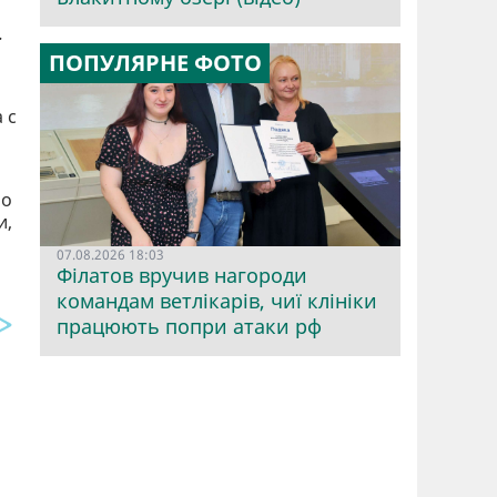
.
ПОПУЛЯРНЕ ФОТО
 с
ло
и,
07.08.2026 18:03
Філатов вручив нагороди
командам ветлікарів, чиї клініки
працюють попри атаки рф