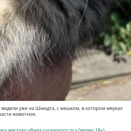
 видели уже на Шмидта, с мешком, в котором мяукал
спасти животное.
чка жестоко убила соседского пса (видео 18+)