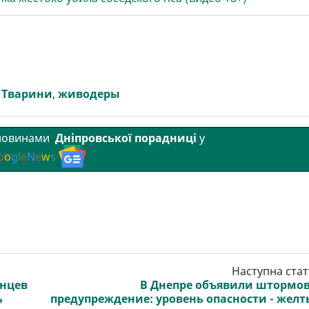
,
Тварини
,
живодеры
 новинами
Дніпровської порадниці
у
o
o
g
l
e
N
e
w
s
Наступна стат
енцев
В Днепре объявили штормо
ь
предупреждение: уровень опасности - жел