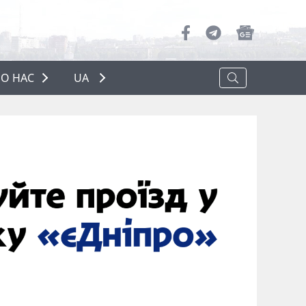
О НАС
UA
ПРО НАС
РЕКЛАМА
ПОЛІТИКА КОНФІДЕНЦІЙНОСТІ