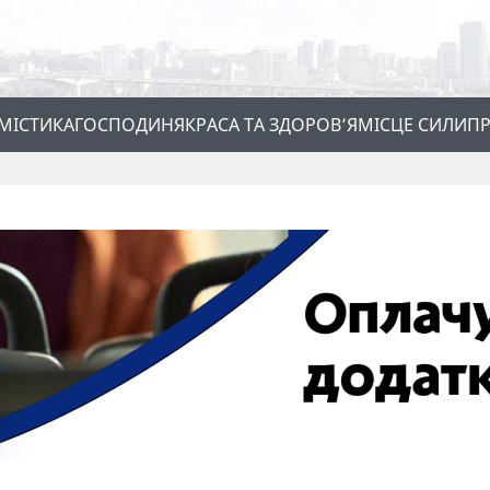
МІСТИКА
ГОСПОДИНЯ
КРАСА ТА ЗДОРОВ’Я
МІСЦЕ СИЛИ
ПР