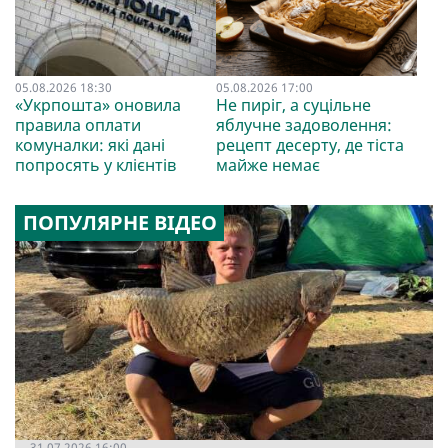
05.08.2026 18:30
05.08.2026 17:00
«Укрпошта» оновила
Не пиріг, а суцільне
правила оплати
яблучне задоволення:
комуналки: які дані
рецепт десерту, де тіста
попросять у клієнтів
майже немає
ПОПУЛЯРНЕ ВІДЕО
31.07.2026 16:00