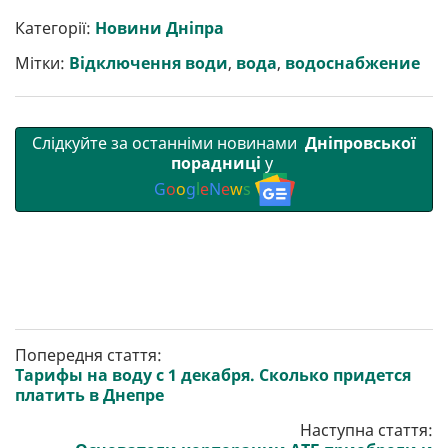
и
e
t
i
e
t
e
i
р
b
t
l
g
s
r
l
Категорії:
Новини Дніпра
и
o
e
r
A
т
o
r
a
p
Мітки:
Відключення води
,
вода
,
водоснабжение
и
k
m
p
Слідкуйте за останніми новинами
Дніпровської
порадниці
у
G
o
o
g
l
e
N
e
w
s
Попередня стаття:
Тарифы на воду с 1 декабря. Сколько придется
платить в Днепре
Наступна стаття: