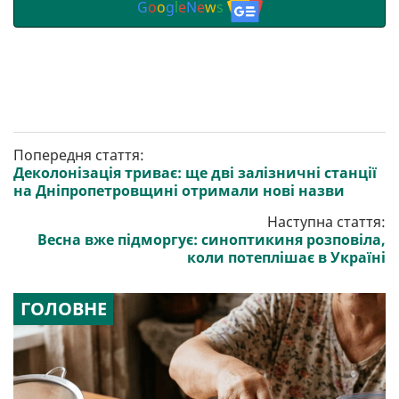
G
o
o
g
l
e
N
e
w
s
Попередня стаття:
Деколонізація триває: ще дві залізничні станції
на Дніпропетровщині отримали нові назви
Наступна стаття:
Весна вже підморгує: синоптикиня розповіла,
коли потеплішає в Україні
ГОЛОВНЕ