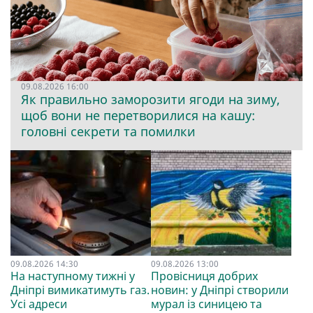
09.08.2026 16:00
Як правильно заморозити ягоди на зиму,
щоб вони не перетворилися на кашу:
головні секрети та помилки
09.08.2026 14:30
09.08.2026 13:00
На наступному тижні у
Провісниця добрих
Дніпрі вимикатимуть газ.
новин: у Дніпрі створили
Усі адреси
мурал із синицею та