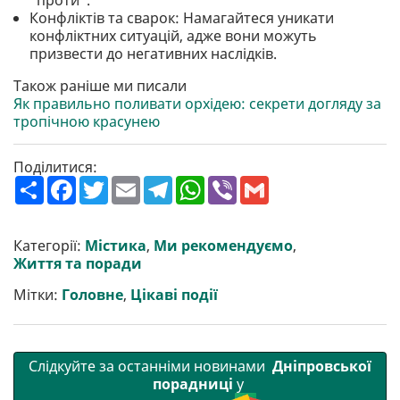
"проти".
Конфліктів та сварок: Намагайтеся уникати
конфліктних ситуацій, адже вони можуть
призвести до негативних наслідків.
Також раніше ми писали
Як правильно поливати орхідею: секрети догляду за
тропічною красунею
Поділитися:
П
F
T
E
T
W
V
G
о
a
w
m
e
h
i
m
ш
c
i
a
l
a
b
a
и
e
t
i
e
t
e
i
р
b
t
l
g
s
r
l
Категорії:
Містика
,
Ми рекомендуємо
,
и
o
e
r
A
Життя та поради
т
o
r
a
p
и
k
m
p
Мітки:
Головне
,
Цікаві події
Слідкуйте за останніми новинами
Дніпровської
порадниці
у