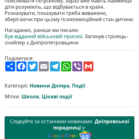
пояснювати по-різному. Зараз вже навіть найменші
діти розуміють, що відбувається в країні.
Розказувати, показувати треба виважено,
зберігаючи при цьому психоемоційний стан дитини.
Нагадаємо, раніше ми писали:
Був відданий військовій присязі
. Загинув стрілець-
снайпер з Дніпропетровщини
Поділитися:
П
F
T
E
T
W
V
G
о
a
w
m
e
h
i
m
ш
c
i
a
l
a
b
a
и
e
t
i
e
t
e
i
р
b
t
l
g
s
r
l
Категорії:
Новини Дніпра
,
Події
и
o
e
r
A
т
o
r
a
p
Мітки:
Школа
,
Цікаві події
и
k
m
p
Слідкуйте за останніми новинами
Дніпровської
порадниці
у
G
o
o
g
l
e
N
e
w
s