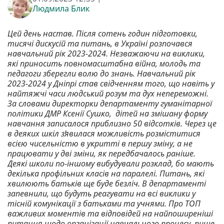
Людмила Блик
Цей день настав. Після сотень годин підготовки,
тисячі дискусій та питань, в Україні розпочався
навчальний рік 2023-2024. Незважаючи на виклики,
які приносить повномасштабна війна, молодь та
педагоги зберегли волю до знань. Навчальний рік
2023-2024 у Дніпрі став свідченням того, що навіть у
найтяжчі часи людський розум та дух непереможні.
За словами директорки департаменту гуманітарної
політики ДМР Ксенії Сушко, дітей на змішану форму
навчання записалося приблизно 50 відсотків. Через це
в деяких шкіл зʼявилася можливість розміститися
всією чисельністю в укритті в першу зміну, а не
працювати у дві зміни, як передбачалось раніше.
Деякі школи по-іншому вибудували розклад, бо мають
декілька профільних класів на паралелі. Питань, які
хвилюють батьків ще буде безліч. В департаменті
запевнили, що будуть реагувати на всі виклики у
тісній комунікації з батьками та учнями. Про ТОП
важливих моментів та відповідей на найпоширеніші
питання щодо організації навчального процесу, пише