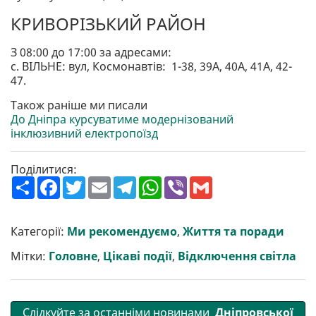
КРИВОРІЗЬКИЙ РАЙОН
З 08:00 до 17:00 за адресами:
с. ВІЛЬНЕ: вул, Космонавтів: 1-38, 39А, 40А, 41А, 42-
47.
Також раніше ми писали
До Дніпра курсуватиме модернізований
інклюзивний електропоїзд
Поділитися:
П
F
T
E
T
W
V
G
о
a
w
m
e
h
i
m
ш
c
i
a
l
a
b
a
и
e
t
i
e
t
e
i
р
b
t
l
g
s
r
l
Категорії:
Ми рекомендуємо
,
Життя та поради
и
o
e
r
A
т
o
r
a
p
Мітки:
Головне
,
Цікаві події
,
Відключення світла
и
k
m
p
Слідкуйте за останніми новинами
Дніпровської