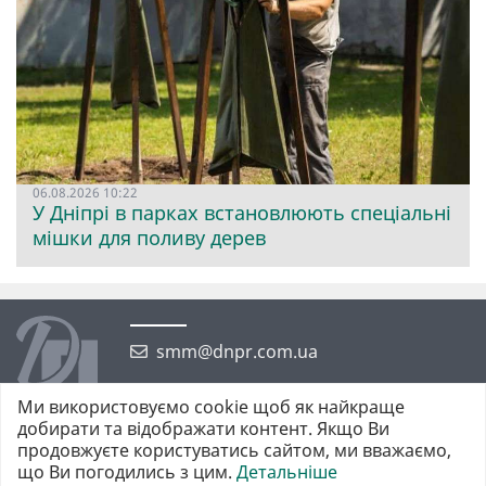
06.08.2026 10:22
У Дніпрі в парках встановлюють спеціальні
мішки для поливу дерев
smm@dnpr.com.ua
Ми використовуємо cookie щоб як найкраще
добирати та відображати контент. Якщо Ви
продовжуєте користуватись сайтом, ми вважаємо,
що Ви погодились з цим.
Детальніше
©2026 https://dnpr.com.ua Дніпровська порадниця