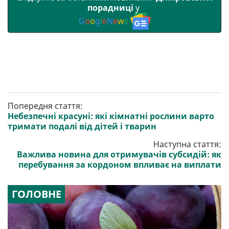
порадниці
у
G
o
o
g
l
e
N
e
w
s
Попередня стаття:
Небезпечні красуні: які кімнатні рослини варто
тримати подалі від дітей і тварин
Наступна стаття:
Важлива новина для отримувачів субсидій: як
перебування за кордоном впливає на виплати
ГОЛОВНЕ