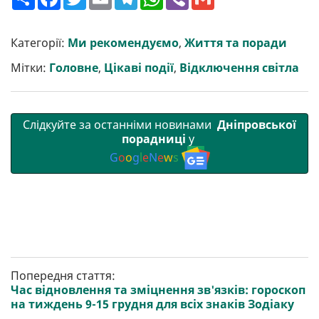
о
a
w
m
e
h
i
m
ш
c
i
a
l
a
b
a
и
e
t
i
e
t
e
i
р
b
t
l
g
s
r
l
Категорії:
Ми рекомендуємо
,
Життя та поради
и
o
e
r
A
т
o
r
a
p
Мітки:
Головне
,
Цікаві події
,
Відключення світла
и
k
m
p
Слідкуйте за останніми новинами
Дніпровської
порадниці
у
G
o
o
g
l
e
N
e
w
s
Попередня стаття:
Час відновлення та зміцнення зв'язків: гороскоп
на тиждень 9-15 грудня для всіх знаків Зодіаку