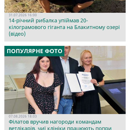
31.07.2026 16:00
14-річний рибалка упіймав 20-
кілограмового гіганта на Блакитному озері
(відео)
ПОПУЛЯРНЕ ФОТО
07.08.2026 18:03
Філатов вручив нагороди командам
ветлікарів, чиї клініки працюють попри