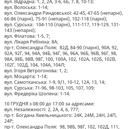
вул. Відрадна: 1, 2, 2А, 3-6, 6Б, 7, 8, 10-13;
вул. Волоська: 1-14;
вул. Олександри Риндовської: 42-45, 47-65 (непарні),
66-86 (парні), 75-91 (непарні), 102-118 (парні);
вул. Сурська: 104-110 (парні), 111-117, 119-129, 131-
143 (непарні);
вул. Філатова: 1-5, 7;
вул. Лікаря Ребініна: 8А;
пр-т. Олександра Поля: 82Д, 84-90 (парні), 90А, 92,
92А, 92Г, 94, 94А, 94Б, 94Г, 96, 96А, 96Б, 96В, 96Г, 98,
98А, 98Б, 98В, 98Г, 100, 100А, 102, 102А, 102Б, 102В,
102Г, 102Д, 104, 104А, 104Л;
вул. Ігоря Ветрогонова: 1, 2;
вул. Моцарта: 1-14;
вул. Самотканська: 1-9, 9/1, 10-12, 12А, 13, 14;
вул. Сурська: 71-96, 98-103, 105, 107, 109;
вул. Фредеріка Шопена: 1-14.
10 ГРУДНЯ з 08:00 до 17:00 за адресами:
вул. Незалежності: 2, 2А, 4, 6, 777;
пр-т. Богдана Хмельницького: 24К, 24М, 24Н, 24П,
24Р;
пр-т. Олександра Поля: 98, 98Б, 98Г, 102, 102Д, 111,