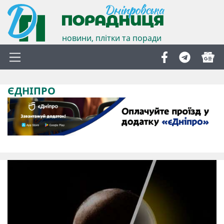
новини, плітки та поради
ЄДНІПРО