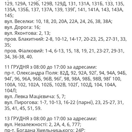
129, 129А, 129Б, 129В, 129Д, 131, 131А, 131Б, 133, 135,
135А, 135Б, 137, 137А, 139, 139Г, 141, 141А, 143, 143А,
145;
вул. Веселки: 10, 18, 20, 20А, 22А, 24, 26, 38, 38А;
вул. Дорога: 16;
вул. Яхонтова: 2, 13;
пров. Блакитний: 2-8, 10-12, 14-17, 20-23, 25, 27-31, 33,
35;
пров. Фіалковий: 1-4, 6-13, 15, 18, 19, 21, 23-27, 29-31,
34, 36-38, 40.
11 ГРУДНЯ з 08:00 до 17:00 за адресами:
пр-т. Олександра Поля: 82Д, 92, 92А, 92Г, 94, 94А, 94Б,
94Г, 96, 96А, 96Б, 96В, 96Г, 98, 98А, 98Б, 98В, 98Г 100,
100А, 102, 102А, 102Б, 102В, 102Г, 102Д, 104, 104А,
104Л;
вул. Левка Мацієвича: 5, 7;
вул. Пирогова: 1-7, 10-13, 16-22 (парні), 23, 25-27, 31,
35, 41, 45, 51, 59.
13 ГРУДНЯ з 08:00 до 17:00 за адресами:
вул. Незалежності: 2, 2А, 4, 6, 777;
пр-т. Богдана Хмельницького: 24Р;