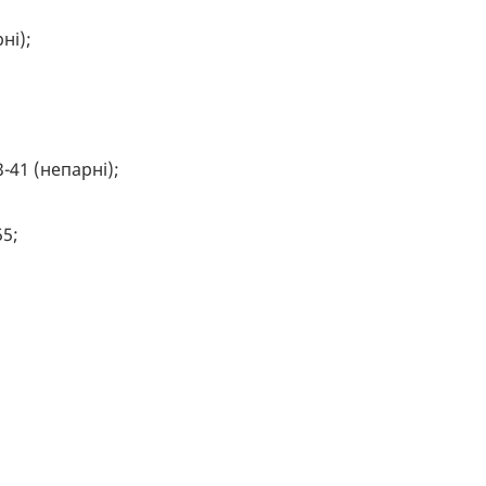
ні);
3-41 (непарні);
55;