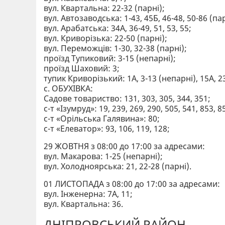
вул. Квартальна: 22-32 (парні);
вул. Автозаводська: 1-43, 45Б, 46-48, 50-86 (пар
вул. Арабатська: 34А, 36-49, 51, 53, 55;
вул. Криворізька: 22-50 (парні);
вул. Переможців: 1-30, 32-38 (парні);
проїзд Тупиковий: 3-15 (непарні);
проїзд Шаховий: 3;
тупик Криворізький: 1А, 3-13 (непарні), 15А, 2
с. ОБУХІВКА:
Садове товариство: 131, 303, 305, 344, 351;
с-т «Ізумруд»: 19, 239, 269, 290, 505, 541, 853, 8
с-т «Орільська Галявина»: 80;
с-т «Елеватор»: 93, 106, 119, 128;
29 ЖОВТНЯ з 08:00 до 17:00 за адресами:
вул. Макарова: 1-25 (непарні);
вул. Холодноярська: 21, 22-28 (парні).
01 ЛИСТОПАДА з 08:00 до 17:00 за адресами:
вул. Інженерна: 7А, 11;
вул. Квартальна: 36.
ДНІПРОВСЬКИЙ РАЙОН