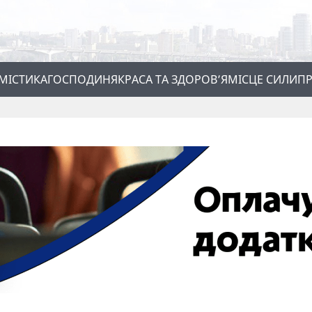
МІСТИКА
ГОСПОДИНЯ
КРАСА ТА ЗДОРОВ’Я
МІСЦЕ СИЛИ
ПР