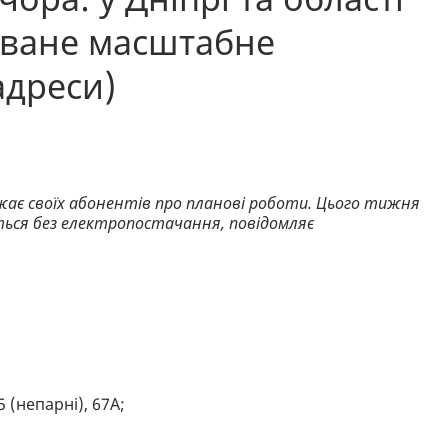
оване масштабне
адреси)
ає своїх абонентів про планові роботи. Цього тижня
ься без електропостачання, повідомляє
5 (непарні), 67А;