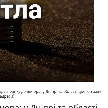
уде з ранку до вечора: у Дніпрі та області цього тижня
адреси)
чора: у Дніпрі та області