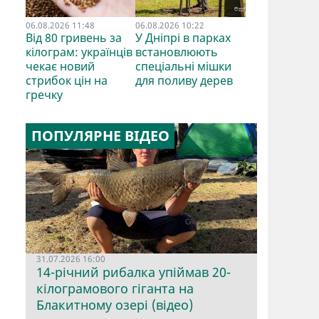
06.08.2026 11:48
06.08.2026 10:22
Від 80 гривень за
У Дніпрі в парках
кілограм: українців
встановлюють
чекає новий
спеціальні мішки
стрибок цін на
для поливу дерев
гречку
ПОПУЛЯРНЕ ВІДЕО
31.07.2026 16:00
14-річний рибалка упіймав 20-
кілограмового гіганта на
Блакитному озері (відео)