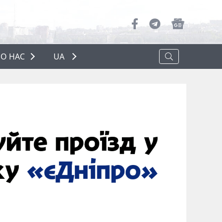
О НАС
UA
ПРО НАС
РЕКЛАМА
ПОЛІТИКА КОНФІДЕНЦІЙНОСТІ