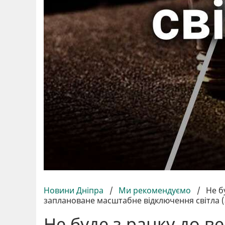
Новини Дніпра
/
Ми рекомендуємо
/
Не б
заплановане масштабне відключення світла (
Не буде з ранку до ве