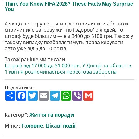
А якщо це порушення могло спричинити або таки
спричинило загрозу життю і здоров’ю людей, то
штраф буде більшим — від 3400 до 5100 грн. Також у
такому випадку позбавлятимуть права керувати
авто уже від 5 до 10 років.
Також раніше ми писали
Штраф від 17 000 до 51 000 грн. У Дніпрі та області з
1 квітня розпочинається нерестова заборона
Поділитися:
П
F
T
E
T
W
V
G
о
a
w
m
e
h
i
m
ш
c
i
a
l
a
b
a
и
e
t
i
e
t
e
i
р
b
t
l
g
s
r
l
Категорії:
Життя та поради
и
o
e
r
A
т
o
r
a
p
Мітки:
Головне
,
Цікаві події
и
k
m
p