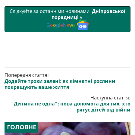
Слідкуйте за останніми новинами
Дніпровської
порадниці
у
G
o
o
g
l
e
N
e
w
s
Попередня стаття:
Додайте трохи зелені: як кімнатні рослини
покращують ваше життя
Наступна стаття:
"Дитина не одна": нова допомога для тих, хто
рятує дітей від війни
ГОЛОВНЕ