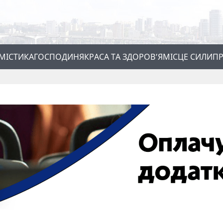
МІСТИКА
ГОСПОДИНЯ
КРАСА ТА ЗДОРОВ’Я
МІСЦЕ СИЛИ
ПР