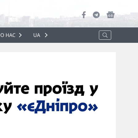
О НАС
UA
ПРО НАС
РЕКЛАМА
ПОЛІТИКА КОНФІДЕНЦІЙНОСТІ