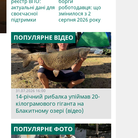
реєстр ВПО:
борги
актуальні дані для
роботодавця: що
своєчасної
змінилося з 2
підтримки
серпня 2026 року
ПОПУЛЯРНЕ ВІДЕО
31.07.2026 16:00
14-річний рибалка упіймав 20-
кілограмового гіганта на
Блакитному озері (відео)
ПОПУЛЯРНЕ ФОТО