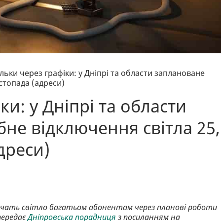
ільки через графіки: у Дніпрі та области заплановане
стопада (адреси)
ки: у Дніпрі та области
не відключення світла 25,
дреси)
ючать світло багатьом абонентам через планові роботи
передає
Дніпровська порадниця
з посиланням на