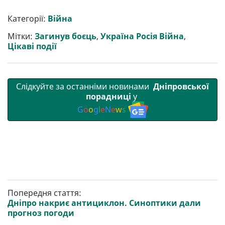
Категорії:
Війна
Мітки:
Загинув боєць
,
Україна Росія Війна
,
Цікаві події
Слідкуйте за останніми новинами
Дніпровської
порадниці
у
G
o
o
g
l
e
N
e
w
s
Попередня стаття:
Дніпро накриє антициклон. Синоптики дали
прогноз погоди