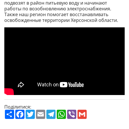
подвозят в район питьевую воду и начинают
работы по возобновлению электроснабжения.
Также наш регион помогает восстанавливать
освобожденные территории Херсонской области.
Поділитися:
П
F
T
E
T
W
V
G
о
a
w
m
e
h
i
m
ш
c
i
a
l
a
b
a
и
e
t
i
e
t
e
i