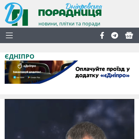
новини, плітки та поради
ЄДНІПРО