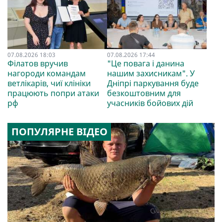
07.08.2026 18:03
07.08.2026 17:44
Філатов вручив
"Це повага і данина
нагороди командам
нашим захисникам". У
ветлікарів, чиї клініки
Дніпрі паркування буде
працюють попри атаки
безкоштовним для
рф
учасників бойових дій
ПОПУЛЯРНЕ ВІДЕО