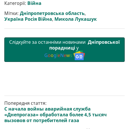
р
b
t
l
g
s
r
l
Категорії:
Війна
и
o
e
r
A
т
o
r
a
p
Мітки:
Дніпропетровська область
,
и
k
m
p
Україна Росія Війна
,
Микола Лукашук
Слідкуйте за останніми новинами
Дніпровської
порадниці
у
G
o
o
g
l
e
N
e
w
s
Попередня стаття:
С начала войны аварийная служба
«Днепрогаза» обработала более 4,5 тысяч
вызовов от потребителей газа