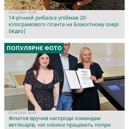
31.07.2026 16:00
14-річний рибалка упіймав 20-
кілограмового гіганта на Блакитному озері
(відео)
ПОПУЛЯРНЕ ФОТО
07.08.2026 18:03
Філатов вручив нагороди командам
ветлікарів, чиї клініки працюють попри