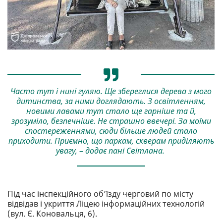
Часто тут і нині гуляю. Ще збереглися дерева з мого
дитинства, за ними доглядають. З освітленням,
новими лавами тут стало ще гарніше та й,
зрозуміло, безпечніше. Не страшно ввечері. За моїми
спостереженнями, сюди більше людей стало
приходити. Приємно, що паркам, скверам приділяють
увагу, – додає пані Світлана.
Під час інспекційного об’їзду черговий по місту
відвідав і укриття Ліцею інформаційних технологій
(вул. Є. Коновальця, 6).