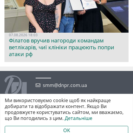
07.08.2026 18:03
Філатов вручив нагороди командам
ветлікарів, чиї клініки працюють попри
атаки рф
smm@dnpr.com.ua
Ми використовуємо cookie щоб як найкраще
добирати та відображати контент. Якщо Ви
продовжуєте користуватись сайтом, ми вважаємо,
що Ви погодились з цим.
Детальніше
©2026 https://dnpr.com.ua Дніпровська порадниця
Всі права захищені. При повному або частковому використанні
OK
матеріалів обов'язкове активне гіперпосилання у першому абзаці.