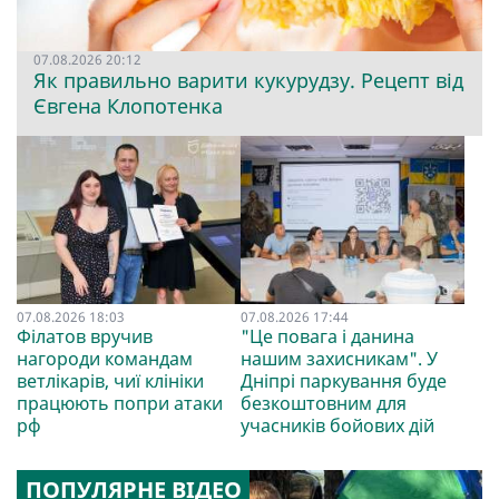
07.08.2026 20:12
Як правильно варити кукурудзу. Рецепт від
Євгена Клопотенка
07.08.2026 18:03
07.08.2026 17:44
Філатов вручив
"Це повага і данина
нагороди командам
нашим захисникам". У
ветлікарів, чиї клініки
Дніпрі паркування буде
працюють попри атаки
безкоштовним для
рф
учасників бойових дій
ПОПУЛЯРНЕ ВІДЕО