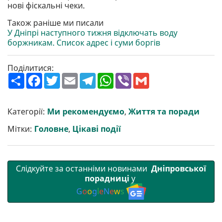
нові фіскальні чеки.
Також раніше ми писали
У Дніпрі наступного тижня відключать воду
боржникам. Список адрес і суми боргів
Поділитися:
П
F
T
E
T
W
V
G
о
a
w
m
e
h
i
m
ш
c
i
a
l
a
b
a
и
e
t
i
e
t
e
i
р
b
t
l
g
s
r
l
Категорії:
Ми рекомендуємо
,
Життя та поради
и
o
e
r
A
т
o
r
a
p
Мітки:
Головне
,
Цікаві події
и
k
m
p
Слідкуйте за останніми новинами
Дніпровської
порадниці
у
G
o
o
g
l
e
N
e
w
s