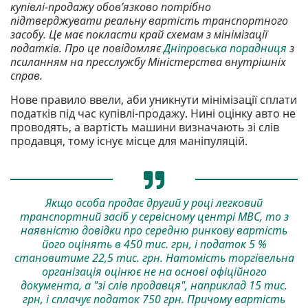
купівлі-продажу обов’язково потрібно
підтверджувати реальну вартість транспортного
засобу. Це має покласти край схемам з мінімізації
податків. Про це повідомляє
Дніпровська порадниця
з
псиланням на пресслужбу Міністерства внутрішніх
справ.
Нове правило ввели, аби уникнути мінімізації сплати
податків під час купівлі-продажу. Нині оцінку авто не
проводять, а вартість машини визначають зі слів
продавця, тому існує місце для маніпуляцій.
Якщо особа продає другий у році легковий
транспортний засіб у сервісному центрі МВС, то з
наявністю довідки про середню ринкову вартість
його оцінять в 450 тис. грн, і податок 5 %
становитиме 22,5 тис. грн. Натомість торгівельна
організація оцінює не на основі офіційного
документа, а "зі слів продавця", наприклад 15 тис.
грн, і сплачує податок 750 грн. Причому вартість