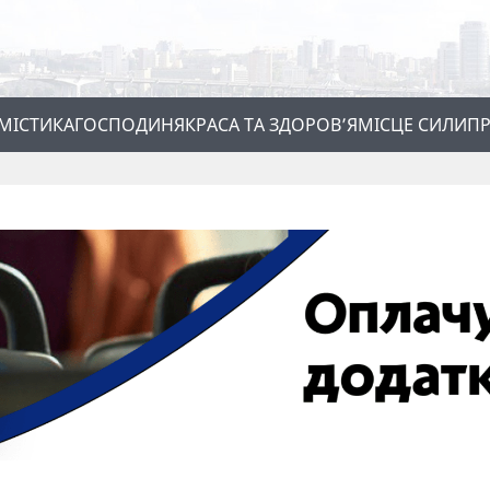
МІСТИКА
ГОСПОДИНЯ
КРАСА ТА ЗДОРОВ’Я
МІСЦЕ СИЛИ
ПР