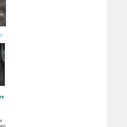
м
тер