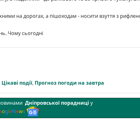
ними на дорогах, а пішоходам - носити взуття з рифле
нь. Чому сьогодні
:
Цікаві події
,
Прогноз погоди на завтра
 новинами
Дніпровської порадниці
у
o
o
g
l
e
N
e
w
s