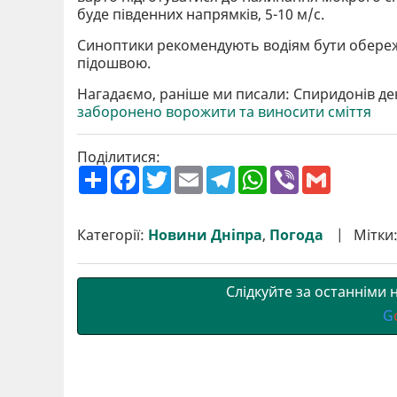
буде південних напрямків, 5-10 м/с.
Синоптики рекомендують водіям бути обереж
підошвою.
Нагадаємо, раніше ми писали: Спиридонів де
заборонено ворожити та виносити сміття
Поділитися:
П
F
T
E
T
W
V
G
о
a
w
m
e
h
i
m
ш
c
i
a
l
a
b
a
и
e
t
i
e
t
e
i
р
b
t
l
g
s
r
l
Категорії:
Новини Дніпра
,
Погода
Мітки
и
o
e
r
A
т
o
r
a
p
и
k
m
p
Слідкуйте за останніми
G