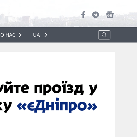
О НАС
UA
ПРО НАС
РЕКЛАМА
ПОЛІТИКА КОНФІДЕНЦІЙНОСТІ