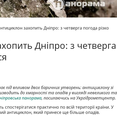
нтициклон захопить Дніпро: з четверга погода різко
хопить Дніпро: з четверга
ся
уває під впливом двох баричних утворень: антициклону зі
ризводить до хмарності та опадів у вигляді невеликого та
ніпровська панорама
, посилаючись на Укргідрометцентр.
ь спостерігатися практично по всій території країни. У
ший антициклон, який принесе ще більше опадів.