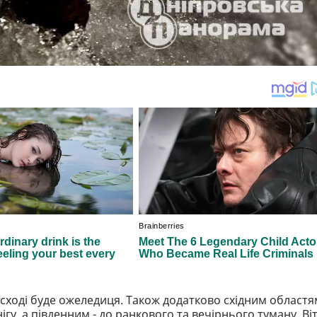
на сході буде ожеледиця. Також додатково східним областя
гу, а південним - до ранкового та вечірнього туману. Ві