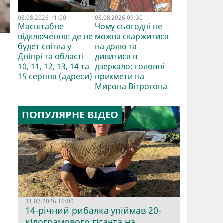
08.08.2026 11:00
08.08.2026 09:30
Масштабне
Чому сьогодні не
відключення: де не
можна скаржитися
будет світла у
на долю та
Дніпрі та області
дивитися в
10, 11, 12, 13, 14 та
дзеркало: головні
15 серпня (адреси)
прикмети на
Мирона Вітрогона
ПОПУЛЯРНЕ ВІДЕО
31.07.2026 16:00
14-річний рибалка упіймав 20-
кілограмового гіганта на