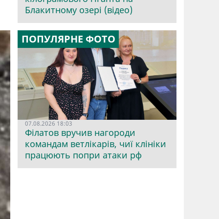
я
Блакитному озері (відео)
ПОПУЛЯРНЕ ФОТО
07.08.2026 18:03
Філатов вручив нагороди
командам ветлікарів, чиї клініки
працюють попри атаки рф