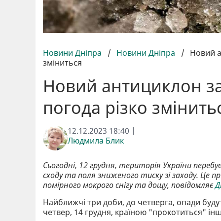
Новини Дніпра
/
Новини Дніпра
/
Новий а
зміниться
Новий антициклон за
погода різко змінить
12.12.2023 18:40 |
Людмила Блик
Сьогодні, 12 грудня, територія України переб
сходу та поля зниженого тиску зі заходу. Це п
помірного мокрого снігу та дощу, повідомляє
Д
Найближчі три доби, до четверга, опади будут
четвер, 14 грудня, країною "прокотиться" ін