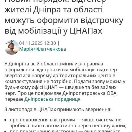
жителі Дніпра та області
можуть оформити відстрочку
від мобілізації у ЦНАПах
04.11.2025 12:30 |
Марія Філатченкова
У Дніпрі та всій області змінилися правила
оформлення відстрочки від мобілізації: відтепер
звертатися напряму до територіальних центрів
комплектування не потрібно. Подати заяву можна у
будь-якому офісі ЦНАП — швидше та без зайвих
черг. Про це повідомляє Дніпропетровська ОВА,
передає
Дніпровська порадниця
.
З листопада в ЦНАПах приймають звернення:
про подовження відстрочки — якщо система не
зробила цього автоматично через нестачу даних;
про призначення відстрочки — якщо з’явилися