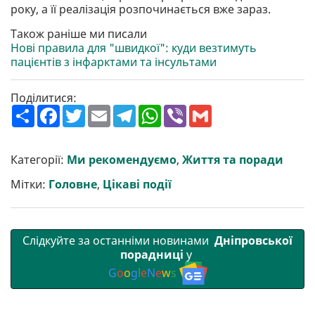
року, а її реалізація розпочинається вже зараз.
Також раніше ми писали
Нові правила для "швидкої": куди везтимуть
пацієнтів з інфарктами та інсультами
Поділитися:
П
F
T
E
T
W
V
G
о
a
w
m
e
h
i
m
ш
c
i
a
l
a
b
a
и
e
t
i
e
t
e
i
р
b
t
l
g
s
r
l
Категорії:
Ми рекомендуємо
,
Життя та поради
и
o
e
r
A
т
o
r
a
p
Мітки:
Головне
,
Цікаві події
и
k
m
p
Слідкуйте за останніми новинами
Дніпровської
порадниці
у
G
o
o
g
l
e
N
e
w
s