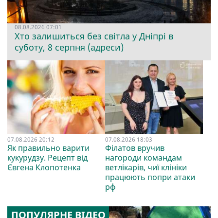
08.08.2026 07:01
Хто залишиться без світла у Дніпрі в
суботу, 8 серпня (адреси)
07.08.2026 20:12
07.08.2026 18:03
Як правильно варити
Філатов вручив
кукурудзу. Рецепт від
нагороди командам
Євгена Клопотенка
ветлікарів, чиї клініки
працюють попри атаки
рф
ПОПУЛЯРНЕ ВІДЕО