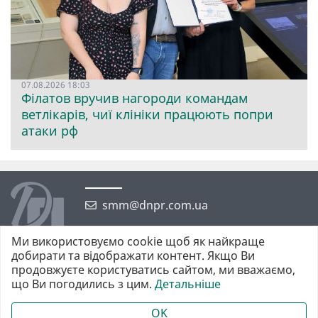
07.08.2026 18:03
Філатов вручив нагороди командам
ветлікарів, чиї клініки працюють попри
атаки рф
smm@dnpr.com.ua
Ми використовуємо cookie щоб як найкраще
добирати та відображати контент. Якщо Ви
продовжуєте користуватись сайтом, ми вважаємо,
що Ви погодились з цим.
Детальніше
©2026 https://dnpr.com.ua Дніпровська порадниця
Всі права захищені. При повному або частковому використанні
OK
матеріалів обов'язкове активне гіперпосилання у першому абзаці.