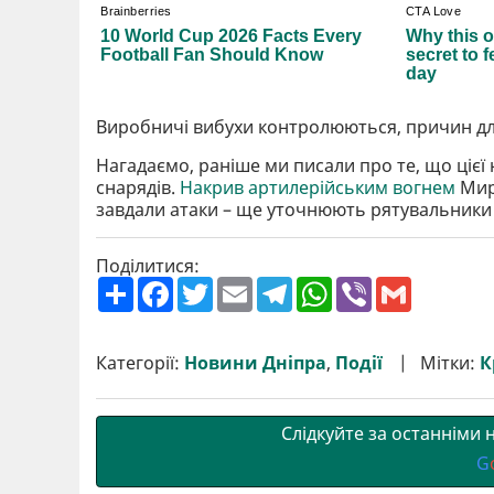
Виробничі вибухи контролюються, причин дл
Нагадаємо, раніше ми писали про те, що ціє
снарядів.
Накрив артилерійським вогнем
Мирі
завдали атаки – ще уточнюють рятувальники
Поділитися:
П
F
T
E
T
W
V
G
о
a
w
m
e
h
i
m
ш
c
i
a
l
a
b
a
и
e
t
i
e
t
e
i
р
b
t
l
g
s
r
l
Категорії:
Новини Дніпра
,
Події
Мітки:
К
и
o
e
r
A
т
o
r
a
p
и
k
m
p
Слідкуйте за останніми
G