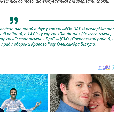
днестись до того, що відбувається та зберігати спокій,
роведено плановий вибух у кар’єрі «№3» ПАТ «АрселорМітта
й райони), о 14.00 - у кар’єрі «Північний» (Саксаганський,
кар’єрі «Глеюватський» ПрАТ «ЦГЗК» (Покровський район), -
и ради оборони Кривого Рогу Олександра Вілкула.