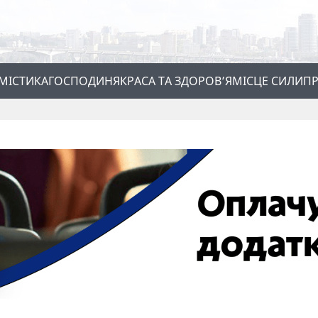
МІСТИКА
ГОСПОДИНЯ
КРАСА ТА ЗДОРОВ’Я
МІСЦЕ СИЛИ
ПР