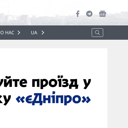
О НАС
UA
ПРО НАС
РЕКЛАМА
ПОЛІТИКА КОНФІДЕНЦІЙНОСТІ