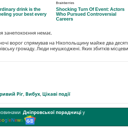
я занепокоєння немає.
ї ночі ворог спрямував на Нікопольщину майже два десят
вську громаду. Люди неушкоджені. Яких збитків місцев
ривий Ріг
,
Вибух
,
Цікаві події
 новинами
Дніпровської порадниці
у
o
o
g
l
e
N
e
w
s