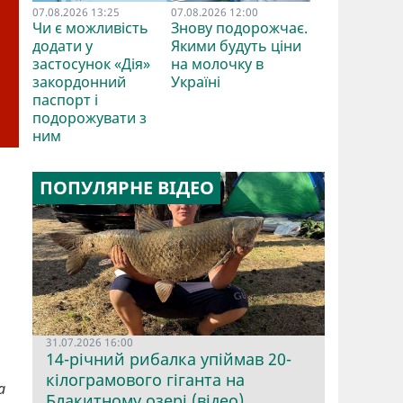
07.08.2026 13:25
07.08.2026 12:00
Чи є можливість
Знову подорожчає.
додати у
Якими будуть ціни
застосунок «Дія»
на молочку в
закордонний
Україні
паспорт і
подорожувати з
ним
ПОПУЛЯРНЕ ВІДЕО
31.07.2026 16:00
14-річний рибалка упіймав 20-
кілограмового гіганта на
а
Блакитному озері (відео)