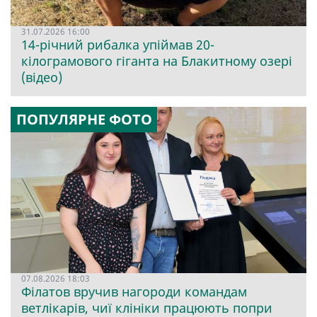
31.07.2026 16:00
14-річний рибалка упіймав 20-
кілограмового гіганта на Блакитному озері
(відео)
ПОПУЛЯРНЕ ФОТО
07.08.2026 18:03
Філатов вручив нагороди командам
ветлікарів, чиї клініки працюють попри