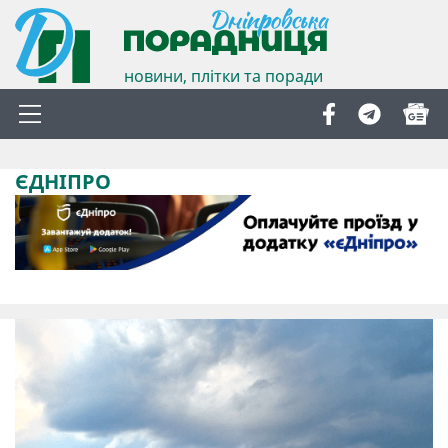
новини, плітки та поради
ЄДНІПРО