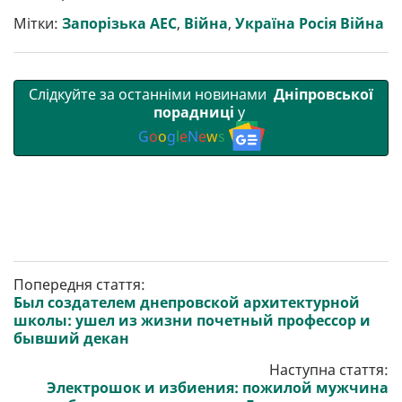
и
o
e
r
A
т
o
r
a
p
Мітки:
Запорізька АЕС
,
Війна
,
Україна Росія Війна
и
k
m
p
Слідкуйте за останніми новинами
Дніпровської
порадниці
у
G
o
o
g
l
e
N
e
w
s
Попередня стаття:
Был создателем днепровской архитектурной
школы: ушел из жизни почетный профессор и
бывший декан
Наступна стаття:
Электрошок и избиения: пожилой мужчина