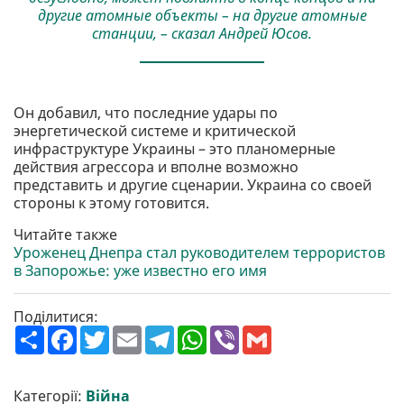
другие атомные объекты – на другие атомные
станции, – сказал Андрей Юсов.
Он добавил, что последние удары по
энергетической системе и критической
инфраструктуре Украины – это планомерные
действия агрессора и вполне возможно
представить и другие сценарии. Украина со своей
стороны к этому готовится.
Читайте также
Уроженец Днепра стал руководителем террористов
в Запорожье: уже известно его имя
Поділитися:
П
F
T
E
T
W
V
G
о
a
w
m
e
h
i
m
ш
c
i
a
l
a
b
a
и
e
t
i
e
t
e
i
р
b
t
l
g
s
r
l
Категорії:
Війна