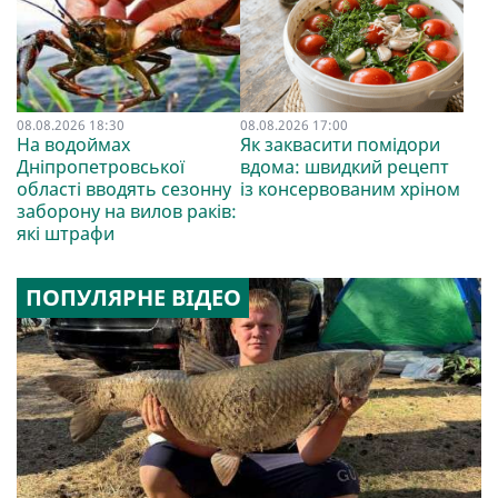
08.08.2026 18:30
08.08.2026 17:00
На водоймах
Як заквасити помідори
Дніпропетровської
вдома: швидкий рецепт
області вводять сезонну
із консервованим хріном
заборону на вилов раків:
які штрафи
ПОПУЛЯРНЕ ВІДЕО