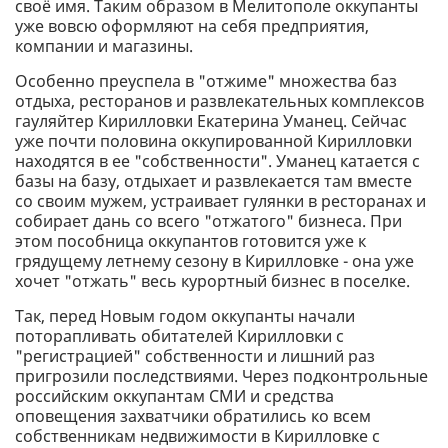
своё имя. Таким образом в Мелитополе оккупанты
уже вовсю оформляют на себя предприятия,
компании и магазины.
Особенно преуспела в "отжиме" множества баз
отдыха, ресторанов и развлекательных комплексов
гауляйтер Кирилловки Екатерина Уманец. Сейчас
уже почти половина оккупированной Кирилловки
находятся в ее "собственности". Уманец катается с
базы на базу, отдыхает и развлекается там вместе
со своим мужем, устраивает гулянки в ресторанах и
собирает дань со всего "отжатого" бизнеса. При
этом пособница оккупантов готовится уже к
грядущему летнему сезону в Кирилловке - она уже
хочет "отжать" весь курортный бизнес в поселке.
Так, перед Новым годом оккупанты начали
поторапливать обитателей Кирилловки с
"регистрацией" собственности и лишний раз
пригрозили последствиями. Через подконтрольные
российским оккупантам СМИ и средства
оповещения захватчики обратились ко всем
собственникам недвижимости в Кирилловке с