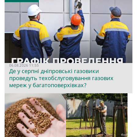
06.08.2026 11:55
Де у серпні дніпровські газовики
проведуть техобслуговування газових
мереж у багатоповерхівках?