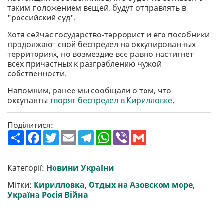
таким положением вещей, будут отправлять в
"российский суд".
Хотя сейчас государство-террорист и его пособники
продолжают свой беспредел на оккупированных
территориях, но возмездие все равно настигнет
всех причастных к разграблению чужой
собственности.
Напомним, ранее мы сообщали о том, что
оккупанты
творят беспредел в Кирилловке
.
Поділитися:
П
F
T
E
T
W
V
G
о
a
w
m
e
h
i
m
ш
c
i
a
l
a
b
a
и
e
t
i
e
t
e
i
р
b
t
l
g
s
r
l
Категорії:
Новини України
и
o
e
r
A
т
o
r
a
p
Мітки:
Кирилловка
,
Отдых на Азовском море
,
и
k
m
p
Україна Росія Війна