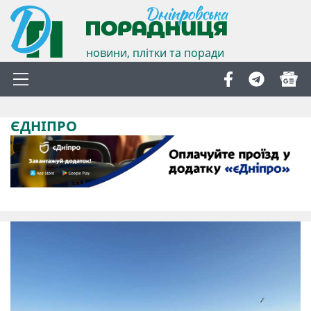
новини, плітки та поради
ЄДНІПРО