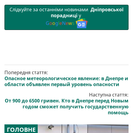
Слідкуйте за останніми новинами
Дніпровської
порадниці
у
G
o
o
g
l
e
N
e
w
s
Попередня стаття:
Опасное метеорологическое явление: в Днепре и
области объявлен первый уровень опасности
Наступна стаття:
От 900 до 6500 гривен. Кто в Днепре перед Новым
годом сможет получить государственную
помощь
ГОЛОВНЕ