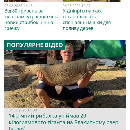
06.08.2026 11:48
06.08.2026 10:22
Від 80 гривень за
У Дніпрі в парках
кілограм: українців чекає
встановлюють
новий стрибок цін на
спеціальні мішки для
гречку
поливу дерев
ПОПУЛЯРНЕ ВІДЕО
31.07.2026 16:00
14-річний рибалка упіймав 20-
кілограмового гіганта на Блакитному озері
(відео)