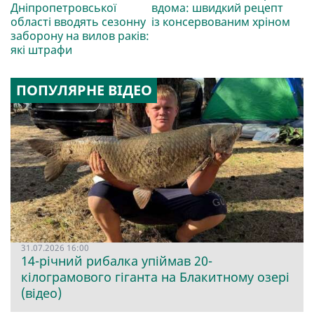
Дніпропетровської
вдома: швидкий рецепт
області вводять сезонну
із консервованим хріном
заборону на вилов раків:
які штрафи
ПОПУЛЯРНЕ ВІДЕО
31.07.2026 16:00
14-річний рибалка упіймав 20-
кілограмового гіганта на Блакитному озері
(відео)