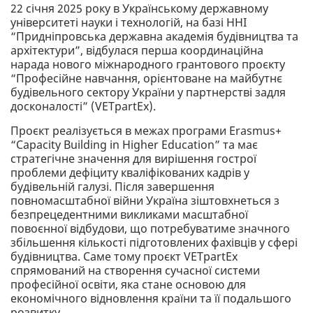
22 січня 2025 року в Українському державному
університеті науки і технологій, на базі ННІ
“Придніпровська державна академія будівництва та
архітектури”, відбулася перша координаційна
нарада нового міжнародного грантового проєкту
“Професійне навчання, орієнтоване на майбутнє
будівельного сектору України у партнерстві задля
досконалості” (VETpartEx).
Проєкт реалізується в межах програми Erasmus+
“Capacity Building in Higher Education” та має
стратегічне значення для вирішення гострої
проблеми дефіциту кваліфікованих кадрів у
будівельній галузі. Після завершення
повномасштабної війни Україна зіштовхнеться з
безпрецедентними викликами масштабної
повоєнної відбудови, що потребуватиме значного
збільшення кількості підготовлених фахівців у сфері
будівництва. Саме тому проєкт VETpartEx
спрямований на створення сучасної системи
професійної освіти, яка стане основою для
економічного відновлення країни та її подальшого
розвитку.