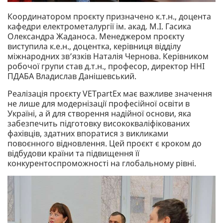
Координатором проєкту призначено к.т.н., доцента
кафедри електрометалургії ім. акад. М.І. Гасика
Олександра Жаданоса. Менеджером проєкту
виступила к.е.н., доцентка, керівниця відділу
міжнародних зв’язків Наталія Чернова. Керівником
робочої групи став д.т.н., професор, директор ННІ
ПДАБА Владислав Данішевський.
Реалізація проєкту VETpartEx має важливе значення
не лише для модернізації професійної освіти в
Україні, а й для створення надійної основи, яка
забезпечить підготовку висококваліфікованих
фахівців, здатних впоратися з викликами
повоєнного відновлення. Цей проєкт є кроком до
відбудови країни та підвищення її
конкурентоспроможності на глобальному рівні.