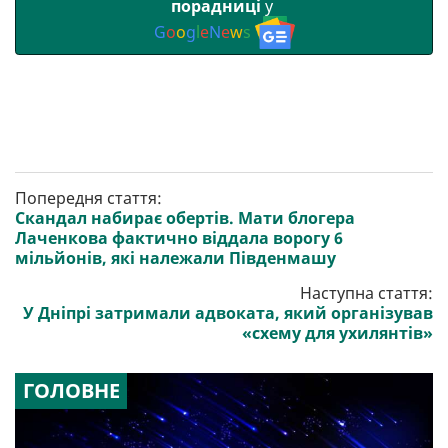
порадниці
у
G
o
o
g
l
e
N
e
w
s
Попередня стаття:
Скандал набирає обертів. Мати блогера
Лаченкова фактично віддала ворогу 6
мільйонів, які належали Південмашу
Наступна стаття:
У Дніпрі затримали адвоката, який організував
«схему для ухилянтів»
ГОЛОВНЕ