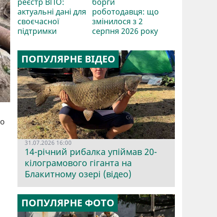
реєстр ВПО:
борги
актуальні дані для
роботодавця: що
своєчасної
змінилося з 2
підтримки
серпня 2026 року
ПОПУЛЯРНЕ ВІДЕО
но
31.07.2026 16:00
14-річний рибалка упіймав 20-
кілограмового гіганта на
Блакитному озері (відео)
ПОПУЛЯРНЕ ФОТО