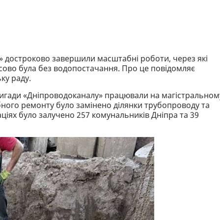
» достроково завершили масштабні роботи, через які
ово була без водопостачання. Про це повідомляє
ку раду.
ригади «Дніпроводоканалу» працювали на магістральном
бного ремонту було замінено ділянки трубопроводу та
аціях було залучено 257 комунальників Дніпра та 39