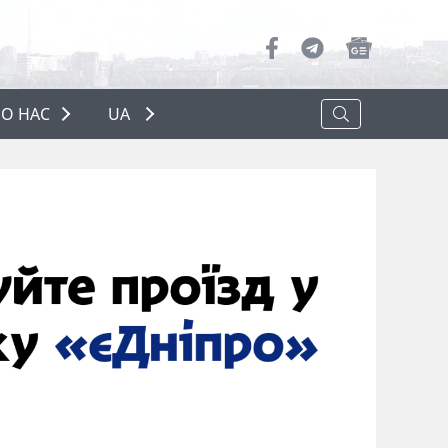
О НАС
UA
ПРО НАС
РЕКЛАМА
ПОЛІТИКА КОНФІДЕНЦІЙНОСТІ