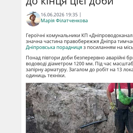
до кінця цієї доби
16.06.2026 19:35 |
Марія Філатченкова
Героїчні комунальники КП «Дніпроводоканал
значна частина правобережжя Дніпра тимчас
Дніпровська порадниця
з посиланням на місь
Понад півтори доби безперервно аварійні б
водоводі діаметром 1200 мм. Під час масшта
запірну арматуру. Загалом до робіт на 13 лок
одиниць техніки.