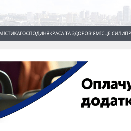
МІСТИКА
ГОСПОДИНЯ
КРАСА ТА ЗДОРОВ’Я
МІСЦЕ СИЛИ
ПР