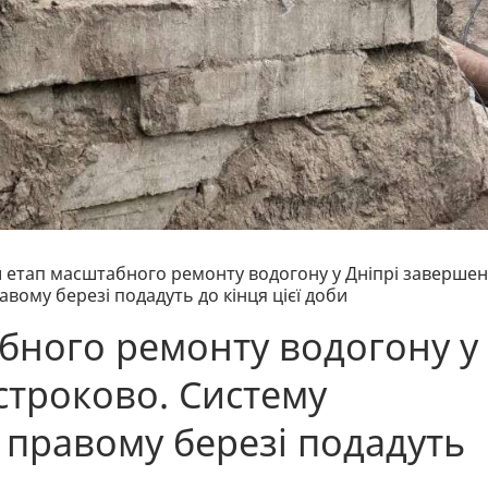
етап масштабного ремонту водогону у Дніпрі заверше
вому березі подадуть до кінця цієї доби
бного ремонту водогону у
строково. Систему
 правому березі подадуть