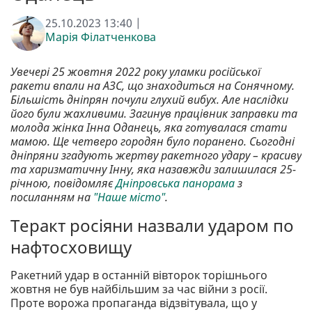
25.10.2023 13:40 |
Марія Філатченкова
Увечері 25 жовтня 2022 року уламки російської
ракети впали на АЗС, що знаходиться на Сонячному.
Більшість дніпрян почули глухий вибух. Але наслідки
його були жахливими. Загинув працівник заправки та
молода жінка Інна Оданець, яка готувалася стати
мамою. Ще четверо городян було поранено. Сьогодні
дніпряни згадують жертву ракетного удару – красиву
та харизматичну Інну, яка назавжди залишилася 25-
річною, повідомляє
Дніпровська панорама
з
посиланням на
"Наше місто"
.
Теракт росіяни назвали ударом по
нафтосховищу
Ракетний удар в останній вівторок торішнього
жовтня не був найбільшим за час війни з росії.
Проте ворожа пропаганда відзвітувала, що у