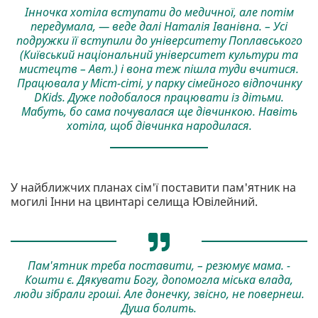
Інночка хотіла вступати до медичної, але потім
передумала, — веде далі Наталія Іванівна. – Усі
подружки її вступили до університету Поплавського
(Київський національний університет культури та
мистецтв – Авт.) і вона теж пішла туди вчитися.
Працювала у Міст-сіті, у парку сімейного відпочинку
DKids. Дуже подобалося працювати із дітьми.
Мабуть, бо сама почувалася ще дівчинкою. Навіть
хотіла, щоб дівчинка народилася.
У найближчих планах сім'ї поставити пам'ятник на
могилі Інни на цвинтарі селища Ювілейний.
Пам'ятник треба поставити, – резюмує мама. -
Кошти є. Дякувати Богу, допомогла міська влада,
люди зібрали гроші. Але донечку, звісно, не повернеш.
Душа болить.