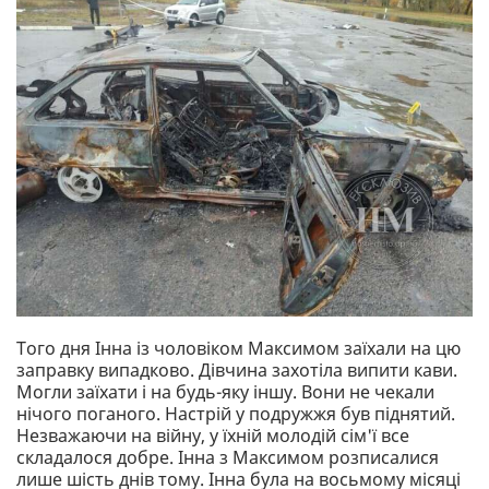
Того дня Інна із чоловіком Максимом заїхали на цю
заправку випадково. Дівчина захотіла випити кави.
Могли заїхати і на будь-яку іншу. Вони не чекали
нічого поганого. Настрій у подружжя був піднятий.
Незважаючи на війну, у їхній молодій сім'ї все
складалося добре. Інна з Максимом розписалися
лише шість днів тому. Інна була на восьмому місяці