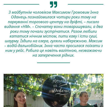
З майбутнім чоловіком Максимом Громовим Інна
Оданець познайомилася чотири роки тому на
паркуванні торгового центру на дріфті, – писало
видання
«НМ»
. – Спочатку вони товаришували, а два
роки тому почали зустрічатися. Разом любили
кататися нічним містом, пити каву і їсти суші,
шаурму. Їздили на озера, гуляли набережною. Максим
– водій-дальнобійник. Інна часто просилася поїхати з
ним у рейс. Робила це навіть вагітною, незважаючи
на заперечення рідних.