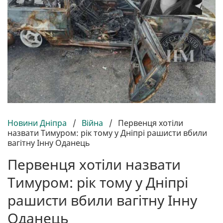
Новини Дніпра
/
Війна
/
Первенця хотіли
назвати Тимуром: рік тому у Дніпрі рашисти вбили
вагітну Інну Оданець
Первенця хотіли назвати
Тимуром: рік тому у Дніпрі
рашисти вбили вагітну Інну
Оданець