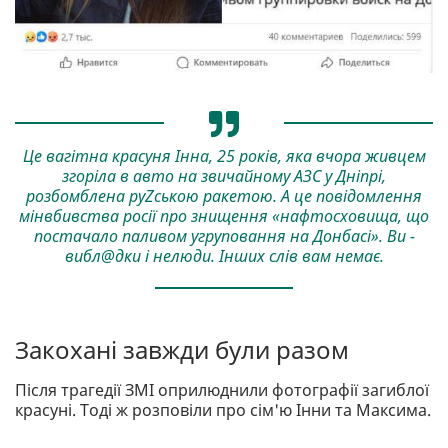
Це вагітна красуня Інна, 25 років, яка вчора живцем
згоріла в авто на звичайному АЗС у Дніпрі,
розбомблена руZською ракетою. А це повідомлення
мінвбивства росії про знищення «нафтосховища, що
постачало паливом угруповання на Донбасі». Ви -
вибл@дки і нелюди. Інших слів вам немає.
Закохані завжди були разом
Після трагедії ЗМІ оприлюднили фотографії загиблої
красуні. Тоді ж розповіли про сім'ю Інни та Максима.