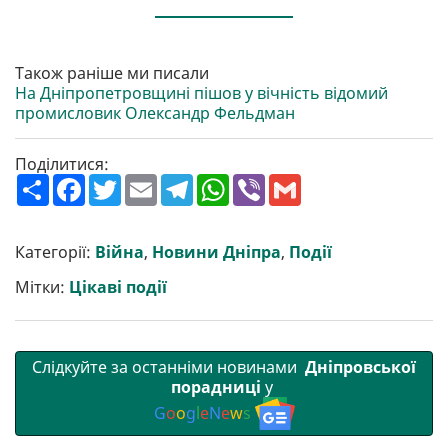
Також раніше ми писали
На Дніпропетровщині пішов у вічність відомий
промисловик Олександр Фельдман
Поділитися:
П
F
T
E
T
W
V
G
о
a
w
m
e
h
i
m
ш
c
i
a
l
a
b
a
и
e
t
i
e
t
e
i
р
b
t
l
g
s
r
l
Категорії:
Війна
,
Новини Дніпра
,
Події
и
o
e
r
A
т
o
r
a
p
Мітки:
Цікаві події
и
k
m
p
Слідкуйте за останніми новинами
Дніпровської
порадниці
у
G
o
o
g
l
e
N
e
w
s