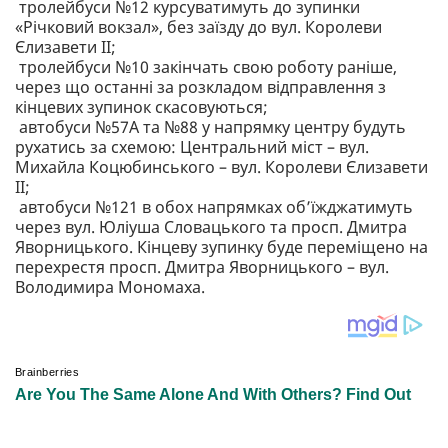
тролейбуси №12 курсуватимуть до зупинки
«Річковий вокзал», без заїзду до вул. Королеви
Єлизавети ІІ;
тролейбуси №10 закінчать свою роботу раніше,
через що останні за розкладом відправлення з
кінцевих зупинок скасовуються;
автобуси №57А та №88 у напрямку центру будуть
рухатись за схемою: Центральний міст – вул.
Михайла Коцюбинського – вул. Королеви Єлизавети
ІІ;
автобуси №121 в обох напрямках об’їжджатимуть
через вул. Юліуша Словацького та просп. Дмитра
Яворницького. Кінцеву зупинку буде переміщено на
перехрестя просп. Дмитра Яворницького – вул.
Володимира Мономаха.