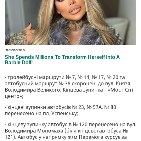
- тролейбусні маршрути № 7, № 14, № 17, № 20 та
автобусний маршрут № 38 скорочені до вул. Князя
Володимира Великого. Кінцева зупинка – «Мост-Сіті
центр»;
- кінцеві зупинки автобусів № 23, № 57А, № 88
перенесено на пл. Успенську;
- кінцеву зупинку автобусів № 120 перенесено на вул.
Володимира Мономаха (біля кінцевої автобуса №
121). Автобус у напрямку ж/м Перемога курсує за