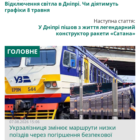
Відключення світла в Дніпрі. Чи діятимуть
графіки 8 травня
Наступна стаття:
У Дніпрі пішов з життя легендарний
конструктор ракети «Сатана»
ГОЛОВНЕ
07.08.2026 15:06
Укрзалізниця змінює маршрути низки
поїздів через погіршення безпекової