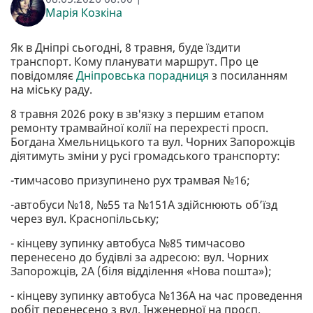
Марія Козкіна
Як в Дніпрі сьогодні, 8 травня, буде їздити
транспорт. Кому планувати маршрут. Про це
повідомляє
Дніпровська порадниця
з посиланням
на міську раду.
8 травня 2026 року в зв'язку з першим етапом
ремонту трамвайної колії на перехресті просп.
Богдана Хмельницького та вул. Чорних Запорожців
діятимуть зміни у русі громадського транспорту:
-тимчасово призупинено рух трамвая №16;
-автобуси №18, №55 та №151А здійснюють об’їзд
через вул. Краснопільську;
- кінцеву зупинку автобуса №85 тимчасово
перенесено до будівлі за адресою: вул. Чорних
Запорожців, 2А (біля відділення «Нова пошта»);
- кінцеву зупинку автобуса №136А на час проведення
робіт перенесено з вул. Інженерної на просп.