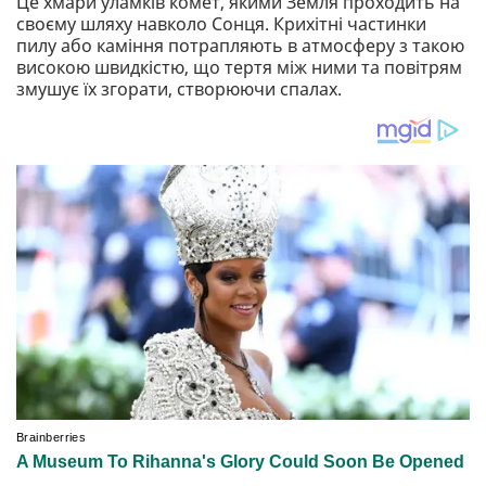
Це хмари уламків комет, якими Земля проходить на
своєму шляху навколо Сонця. Крихітні частинки
пилу або каміння потрапляють в атмосферу з такою
високою швидкістю, що тертя між ними та повітрям
змушує їх згорати, створюючи спалах.