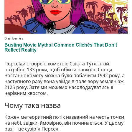
Персеїди створені кометою Свіфта-Тутлі, якій
потрібно 133 роки, щоб обійти навколо Сонця.
Востаннє комету можна було побачити 1992 року, а
наступного разу вона увійде в поле зору землян аж
2125 року. Зате ми можемо насолоджуватись її
чарівним хвостом.
Чому така назва
Кожен метеоритний потік названий на честь точки
на небі, звідки, ймовірно, він починається. У цьому
разі – це сузір'я Персея.