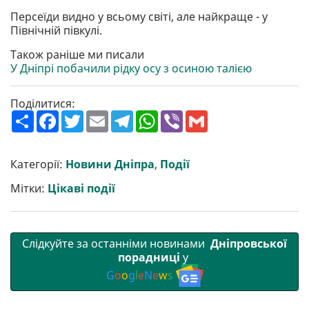
Персеїди видно у всьому світі, але найкраще - у
Північній півкулі.
Також раніше ми писали
У Дніпрі побачили рідку осу з осиною талією
Поділитися:
П
F
T
E
T
W
V
G
о
a
w
m
e
h
i
m
ш
c
i
a
l
a
b
a
и
e
t
i
e
t
e
i
р
b
t
l
g
s
r
l
Категорії:
Новини Дніпра
,
Події
и
o
e
r
A
т
o
r
a
p
Мітки:
Цікаві події
и
k
m
p
Слідкуйте за останніми новинами
Дніпровської
порадниці
у
G
o
o
g
l
e
N
e
w
s