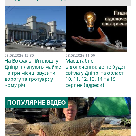
08.08.2026 12:30
08.08.2026 11:00
На Вокзальній площі у
Масштабне
Дніпрі планують майже
відключення: де не будет
на три місяці звузити
світла у Дніпрі та області
дорогу та тротуар: у
10, 11, 12, 13, 14 та 15
чому річ
серпня (адреси)
ПОПУЛЯРНЕ ВІДЕО