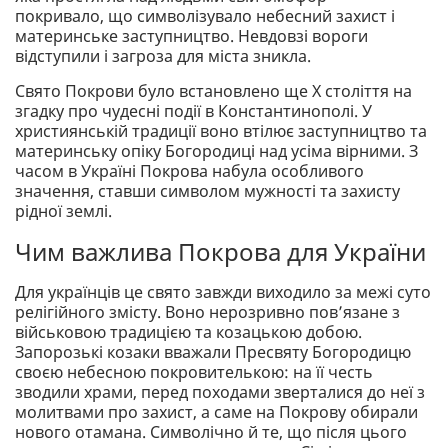
покривало, що символізувало небесний захист і
материнське заступництво. Невдовзі вороги
відступили і загроза для міста зникла.
Свято Покрови було встановлено ще Х століття на
згадку про чудесні події в Константинополі. У
християнській традиції воно втілює заступництво та
материнську опіку Богородиці над усіма вірними. З
часом в Україні Покрова набула особливого
значення, ставши символом мужності та захисту
рідної землі.
Чим важлива Покрова для України
Для українців це свято завжди виходило за межі суто
релігійного змісту. Воно нерозривно пов’язане з
військовою традицією та козацькою добою.
Запорозькі козаки вважали Пресвяту Богородицю
своєю небесною покровителькою: на її честь
зводили храми, перед походами зверталися до неї з
молитвами про захист, а саме на Покрову обирали
нового отамана. Символічно й те, що після цього