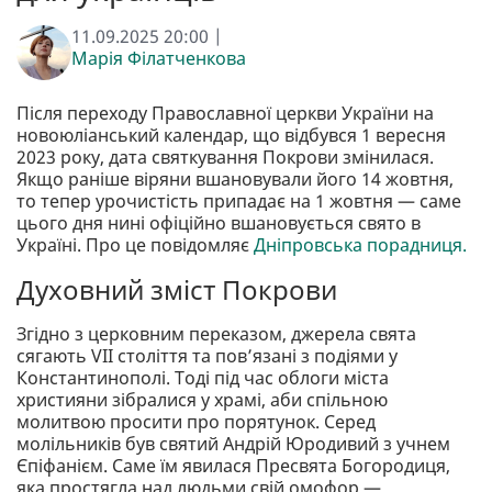
11.09.2025 20:00 |
Марія Філатченкова
Після переходу Православної церкви України на
новоюліанський календар, що відбувся 1 вересня
2023 року, дата святкування Покрови змінилася.
Якщо раніше віряни вшановували його 14 жовтня,
то тепер урочистість припадає на 1 жовтня — саме
цього дня нині офіційно вшановується свято в
Україні. Про це повідомляє
Дніпровська порадниця.
Духовний зміст Покрови
Згідно з церковним переказом, джерела свята
сягають VII століття та пов’язані з подіями у
Константинополі. Тоді під час облоги міста
християни зібралися у храмі, аби спільною
молитвою просити про порятунок. Серед
молільників був святий Андрій Юродивий з учнем
Єпіфанієм. Саме їм явилася Пресвята Богородиця,
яка простягла над людьми свій омофор —