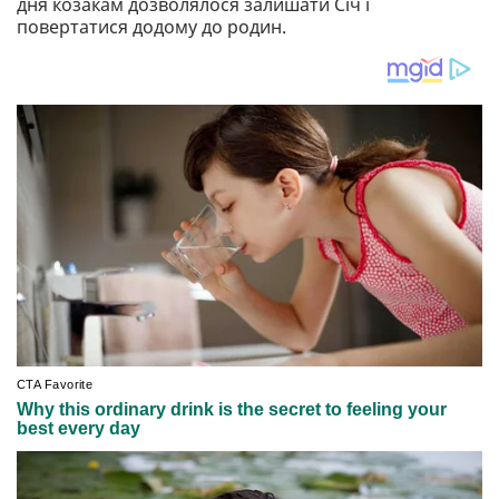
дня козакам дозволялося залишати Січ і
повертатися додому до родин.