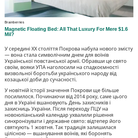
У середині ХХ століття Покрова набула нового змісту
— вона стала символічним днем для воїнів
Української повстанської армії. Обравши це свято
своїм, вояки УПА наголосили на спадкоємності
визвольної боротьби українського народу від
козацької доби до сучасності.
У новітній історії значення Покрови ще більше
посилилося. Починаючи від 2014 року, саме цього
дня в Україні вшановують День захисників і
захисниць України. Після переходу ПЦУ на
новоюліанський календар ухвалили рішення
синхронізувати і державне свято: відтепер його
святкують 1 жовтня. Так традиція залишилася
цілісною — вшанування воїнів, які боронять