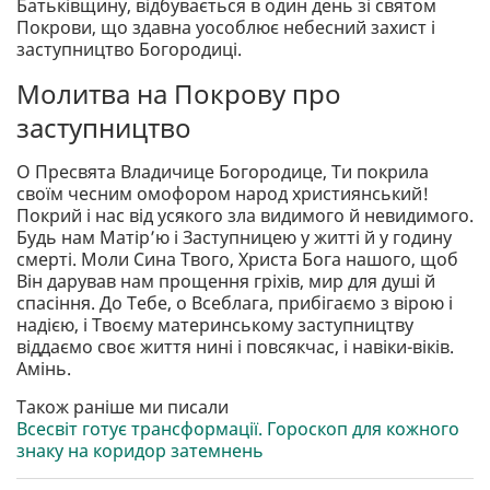
Батьківщину, відбувається в один день зі святом
Покрови, що здавна уособлює небесний захист і
заступництво Богородиці.
Молитва на Покрову про
заступництво
О Пресвята Владичице Богородице, Ти покрила
своїм чесним омофором народ християнський!
Покрий і нас від усякого зла видимого й невидимого.
Будь нам Матір’ю і Заступницею у житті й у годину
смерті. Моли Сина Твого, Христа Бога нашого, щоб
Він дарував нам прощення гріхів, мир для душі й
спасіння. До Тебе, о Всеблага, прибігаємо з вірою і
надією, і Твоєму материнському заступництву
віддаємо своє життя нині і повсякчас, і навіки-віків.
Амінь.
Також раніше ми писали
Всесвіт готує трансформації. Гороскоп для кожного
знаку на коридор затемнень