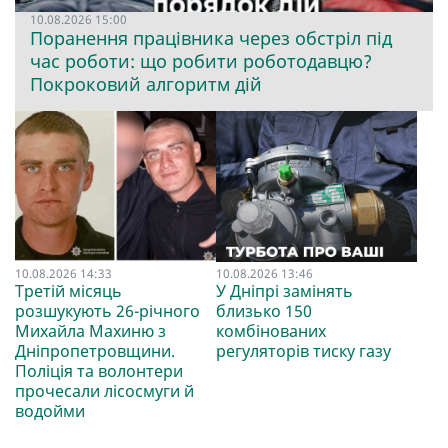
10.08.2026 15:00
Поранення працівника через обстріл під
час роботи: що робити роботодавцю?
Покроковий алгоритм дій
10.08.2026 14:33
10.08.2026 13:46
Третій місяць
У Дніпрі замінять
розшукують 26-річного
близько 150
Михайла Махиню з
комбінованих
Дніпропетровщини.
регуляторів тиску газу
Поліція та волонтери
прочесали лісосмуги й
водойми