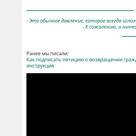
- Это обычное давление, которое всегда испо
- К сожалению, и нын
Ранее мы писали:
Как подписать петицию о возвращении граж
инструкция