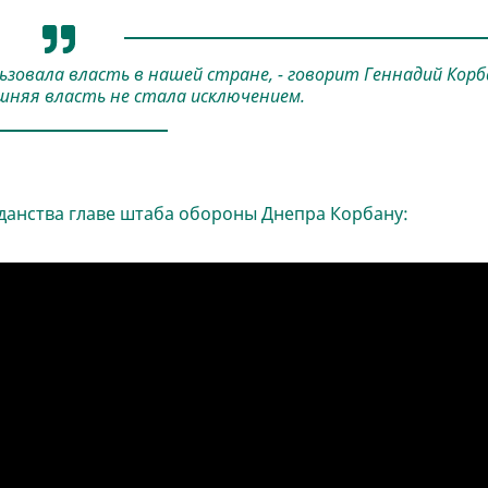
льзовала власть в нашей стране, - говорит Геннадий Корб
ешняя власть не стала исключением.
данства главе штаба обороны Днепра Корбану: