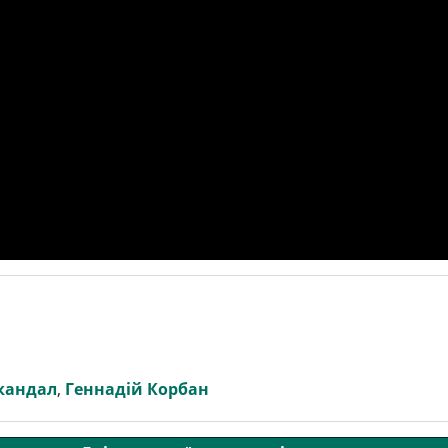
кандал
,
Геннадій Корбан