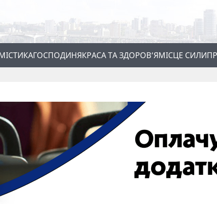
МІСТИКА
ГОСПОДИНЯ
КРАСА ТА ЗДОРОВ’Я
МІСЦЕ СИЛИ
ПР