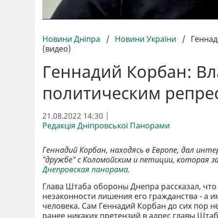
Новини Дніпра
/
Новини України
/
Геннад
(видео)
Геннадий Корбан: Вл
политическим репрес
21.08.2022 14:30 |
Редакція Дніпровської Панорами
Геннадий Корбан, находясь в Европе, дал инте
"дружбе" с Коломойским и петиции, которая 
Днепровская панорама
.
Глава Штаба обороны Днепра рассказал, что 
незаконности лишения его гражданства - а и
человека. Сам Геннадий Корбан до сих пор н
ранее никаких претензий в адрес главы Штаб