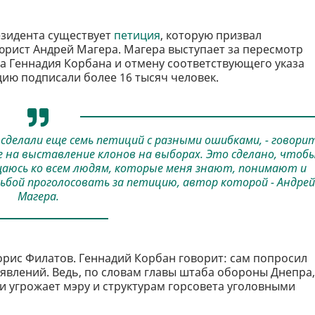
езидента существует
петиция
, которую призвал
юрист Андрей Магера. Магера выступает за пересмотр
 Геннадия Корбана и отмену соответствующего указа
ицию подписали более 16 тысяч человек.
делали еще семь петиций с разными ошибками, - говори
 на выставление клонов на выборах. Это сделано, чтоб
щаюсь ко всем людям, которые меня знают, понимают и
ьбой проголосовать за петицию, автор которой - Андрей
Магера.
орис Филатов. Геннадий Корбан говорит: сам попросил
аявлений. Ведь, по словам главы штаба обороны Днепра,
и угрожает мэру и структурам горсовета уголовными