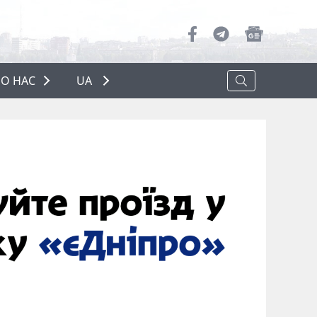
О НАС
UA
ПРО НАС
РЕКЛАМА
ПОЛІТИКА КОНФІДЕНЦІЙНОСТІ