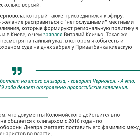
есколько версий.
ерновола, который также присоединился к эфиру,
 - желание расправиться с "непослушными" местными
влияния, которые формируют региональную политику в
 и в Киеве, о чем
заявлял
Виталий Кличко. Такая же
 несмотря на тайный указ, в котором якобы есть и
рховном суде на днях забрал у Приватбанка киевскую
ботает на этого олигарха, - говорит Черновол. - А это,
19 года делает откровенно пророссийские заявления.
том, что документы Коломойского действительно
е общается с олигархом с 2016 года - по
обороны Днепра считает: поставить его фамилию межд
енаристов во власти.