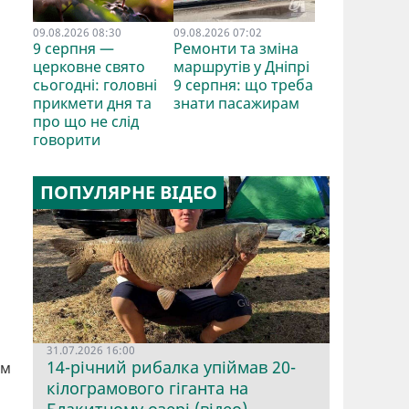
09.08.2026 08:30
09.08.2026 07:02
9 серпня —
Ремонти та зміна
церковне свято
маршрутів у Дніпрі
сьогодні: головні
9 серпня: що треба
прикмети дня та
знати пасажирам
про що не слід
говорити
ПОПУЛЯРНЕ ВІДЕО
31.07.2026 16:00
14-річний рибалка упіймав 20-
ам
кілограмового гіганта на