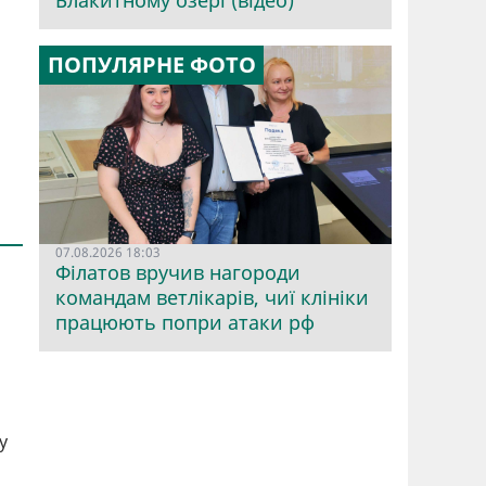
Блакитному озері (відео)
ПОПУЛЯРНЕ ФОТО
07.08.2026 18:03
Філатов вручив нагороди
командам ветлікарів, чиї клініки
працюють попри атаки рф
у