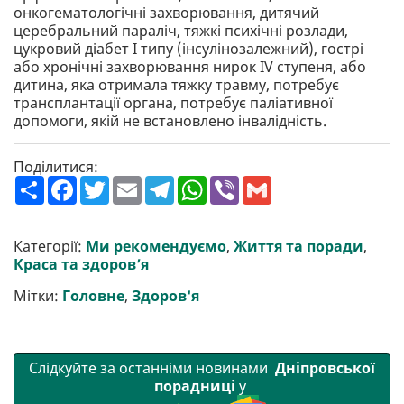
онкогематологічні захворювання, дитячий
церебральний параліч, тяжкі психічні розлади,
цукровий діабет I типу (інсулінозалежний), гострі
або хронічні захворювання нирок IV ступеня, або
дитина, яка отримала тяжку травму, потребує
трансплантації органа, потребує паліативної
допомоги, якій не встановлено інвалідність.
Поділитися:
П
F
T
E
T
W
V
G
о
a
w
m
e
h
i
m
ш
c
i
a
l
a
b
a
и
e
t
i
e
t
e
i
р
b
t
l
g
s
r
l
Категорії:
Ми рекомендуємо
,
Життя та поради
,
и
o
e
r
A
Краса та здоров’я
т
o
r
a
p
и
k
m
p
Мітки:
Головне
,
Здоров'я
Слідкуйте за останніми новинами
Дніпровської
порадниці
у