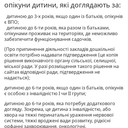
опікуни дитини, які доглядають за:
дитиною до 3-х років, якщо один із батьків, опікунів
є ВПО;
дитиною до 6-ти років, яка разом із батьками,
опікунами проживає на територіях, де неможливо
забезпечити функціонування садочків.
(Про припинення діяльності закладів дошкільної
освіти потрібно надавати підтвердження (це копія
рішення виконавчого органу сільської, селищної,
міської ради. У разі розміщення такого рішення на
сайтах відповідної ради, підтвердження не
надається);
дитиною до 6-ти років, якщо один із батьків, опікунів
є особою з інвалідністю I чи II групи;
дитиною до 6-ти років, яка потребує додаткового
догляду. Зокрема, це дитина з інвалідністю, або
хвора на тяжкі перинатальні ураження нервової
системи, тяжкі вроджені вади розвитку, рідкісні
орфанні захворювання, онкологічні,