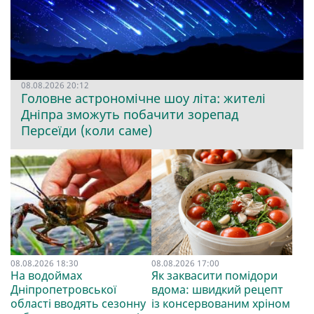
08.08.2026 20:12
Головне астрономічне шоу літа: жителі
Дніпра зможуть побачити зорепад
Персеїди (коли саме)
08.08.2026 18:30
08.08.2026 17:00
На водоймах
Як заквасити помідори
Дніпропетровської
вдома: швидкий рецепт
області вводять сезонну
із консервованим хріном