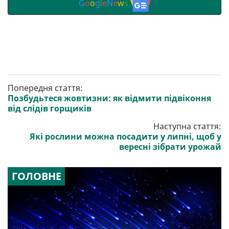
G
o
o
g
l
e
N
e
w
s
Попередня стаття:
Позбудьтеся жовтизни: як відмити підвіконня
від слідів горщиків
Наступна стаття:
Які рослини можна посадити у липні, щоб у
вересні зібрати урожай
ГОЛОВНЕ