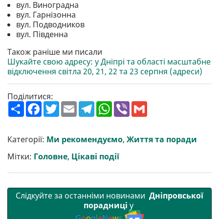
вул. Виноградна
вул. Гарнізонна
вул. Подводников
вул. Південна
Також раніше ми писали
Шукайте свою адресу: у Дніпрі та області масштабне
відключення світла 20, 21, 22 та 23 серпня (адреси)
Поділитися:
П
F
T
E
T
W
V
G
о
a
w
m
e
h
i
m
ш
c
i
a
l
a
b
a
и
e
t
i
e
t
e
i
р
b
t
l
g
s
r
l
Категорії:
Ми рекомендуємо
,
Життя та поради
и
o
e
r
A
т
o
r
a
p
Мітки:
Головне
,
Цікаві події
и
k
m
p
Слідкуйте за останніми новинами
Дніпровської
порадниці
у
G
o
o
g
l
e
N
e
w
s