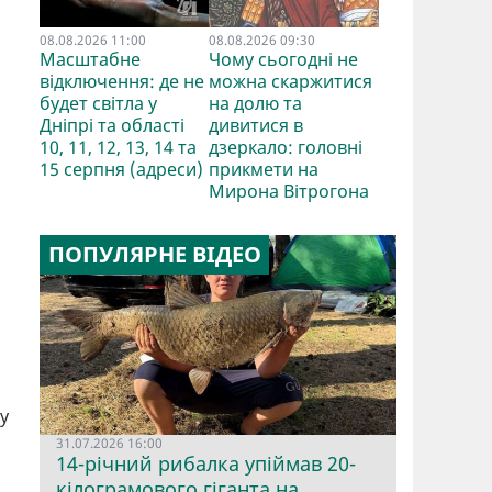
08.08.2026 11:00
08.08.2026 09:30
Масштабне
Чому сьогодні не
відключення: де не
можна скаржитися
будет світла у
на долю та
Дніпрі та області
дивитися в
10, 11, 12, 13, 14 та
дзеркало: головні
15 серпня (адреси)
прикмети на
Мирона Вітрогона
ПОПУЛЯРНЕ ВІДЕО
у
31.07.2026 16:00
14-річний рибалка упіймав 20-
кілограмового гіганта на