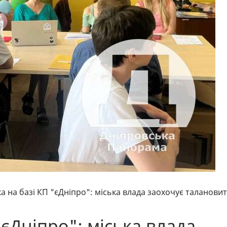
а на базі КП "єДніпро": міська влада заохочує талановит
"єДніпро": міська влада