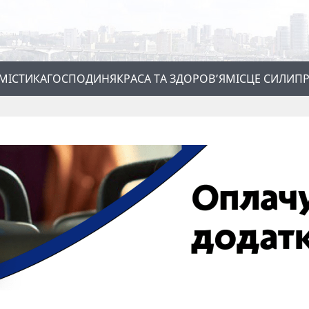
МІСТИКА
ГОСПОДИНЯ
КРАСА ТА ЗДОРОВ’Я
МІСЦЕ СИЛИ
ПР