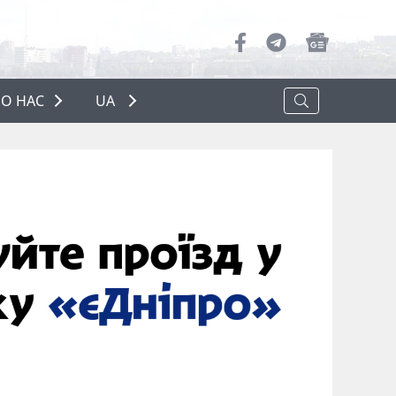
О НАС
UA
ПРО НАС
РЕКЛАМА
ПОЛІТИКА КОНФІДЕНЦІЙНОСТІ