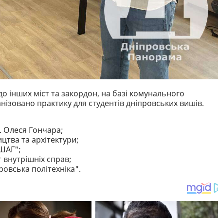
 до інших міст та закордон, на базі комунального
нізовано практику для студентів дніпровських вишів.
. Олеся Гончара;
цтва та архітектури;
"ШАГ";
 внутрішніх справ;
овська політехніка".