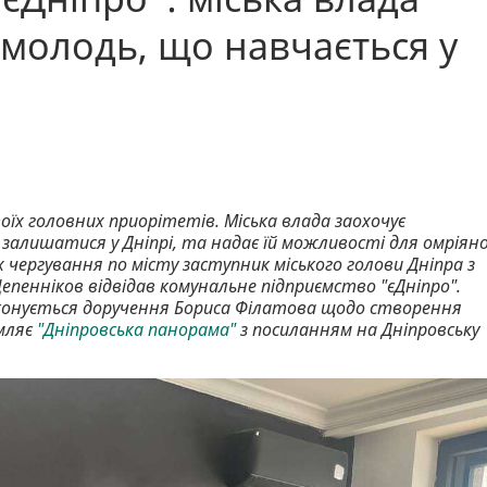
 молодь, що навчається у
оїх головних приорітетів. Міська влада заохочує
 залишатися у Дніпрі, та надає їй можливості для омріян
 чергування по місту заступник міського голови Дніпра з
енніков відвідав комунальне підприємство "єДніпро".
виконується доручення Бориса Філатова щодо створення
омляє
"Дніпровська панорама"
з посиланням на Дніпровську