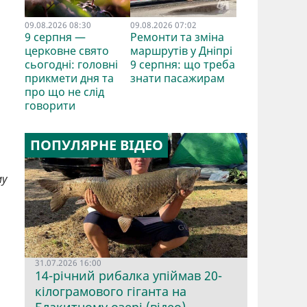
09.08.2026 08:30
09.08.2026 07:02
9 серпня —
Ремонти та зміна
церковне свято
маршрутів у Дніпрі
сьогодні: головні
9 серпня: що треба
прикмети дня та
знати пасажирам
про що не слід
говорити
ПОПУЛЯРНЕ ВІДЕО
му
31.07.2026 16:00
м
14-річний рибалка упіймав 20-
кілограмового гіганта на