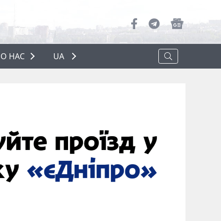
О НАС
UA
ПРО НАС
РЕКЛАМА
ПОЛІТИКА КОНФІДЕНЦІЙНОСТІ