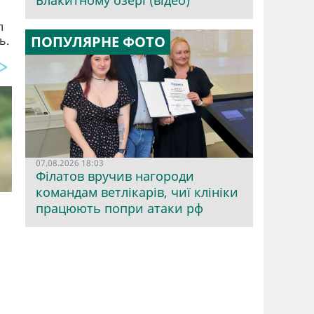
Блакитному озері (відео)
л
ПОПУЛЯРНЕ ФОТО
ь.
07.08.2026 18:03
Філатов вручив нагороди
командам ветлікарів, чиї клініки
працюють попри атаки рф