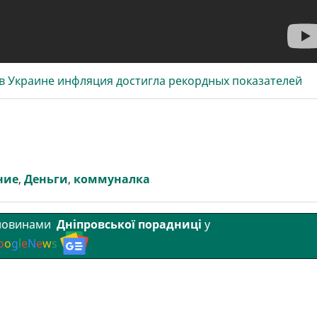
 в Украине инфляция достигла рекордных показателей
ние
,
Деньги
,
коммуналка
 новинами
Дніпровської порадниці
у
o
o
g
l
e
N
e
w
s