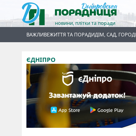
новини, плітки та поради
ВАЖЛИВЕ
ЖИТТЯ ТА ПОРАДИ
ДІМ, САД, ГОРОД
ЄДНІПРО