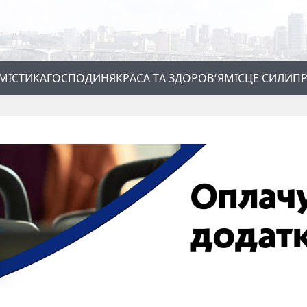
МІСТИКА
ГОСПОДИНЯ
КРАСА ТА ЗДОРОВ’Я
МІСЦЕ СИЛИ
ПР