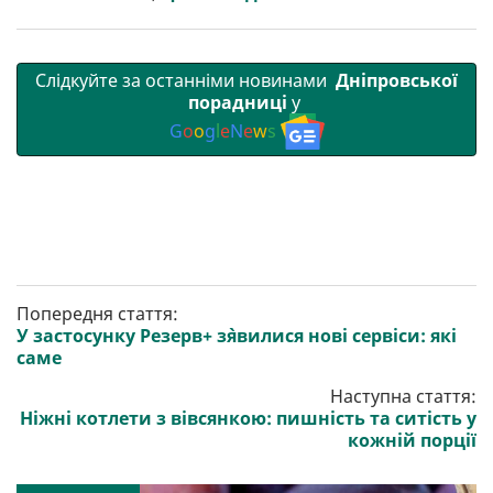
Слідкуйте за останніми новинами
Дніпровської
порадниці
у
G
o
o
g
l
e
N
e
w
s
Попередня стаття:
У застосунку Резерв+ з`явилися нові сервіси: які
саме
Наступна стаття:
Ніжні котлети з вівсянкою: пишність та ситість у
кожній порції