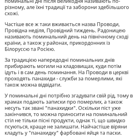
поминальні дні після Великодня називають по-
різному, але їхні традиції та заборони здебільшого
схожі.
Частіше все ж таки вживається назва Проводи,
Провідна неділя, Провідний тиждень. Радоницею
називають поминальний день на північному сході
країни, а також у районах, прикордонних із
Білоруссю та Росією.
За традицією напередодні поминальних днів
прибирають могили на кладовищах, куди потім
ідуть і в сам день поминання. На Проводи в церкві
проходять панахиди - служби за померлими, які
також можна відвідати.
У поминальні дні потрібно згадувати свій рід, тому в
храмах подають записки про померлих, а також
несуть так звані "панахидки". Оскільки піст уже
закінчився, то можна приносити на поминальний
стіл не тільки пісні продукти, однак ті, що швидко
псуються, краще не залишати. Найчастіше віряни
кладуть у "панахидку" фарбовані яйця та паски.