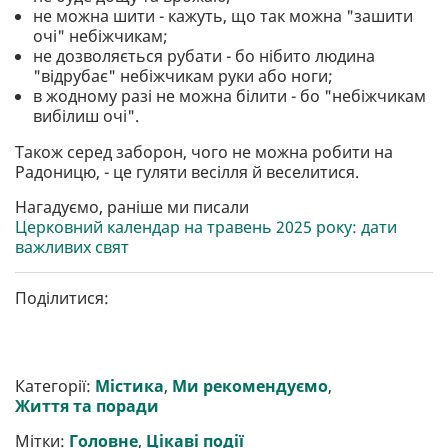
не можна шити - кажуть, що так можна "зашити
очі" небіжчикам;
не дозволяється рубати - бо нібито людина
"відрубає" небіжчикам руки або ноги;
в жодному разі не можна білити - бо "небіжчикам
вибілиш очі".
Також серед заборон, чого не можна робити на
Радоницю, - це гуляти весілля й веселитися.
Нагадуємо, раніше ми писали
Церковний календар на травень 2025 року: дати
важливих свят
Поділитися:
Категорії:
Містика
,
Ми рекомендуємо
,
Життя та поради
Мітки:
Головне
,
Цікаві події