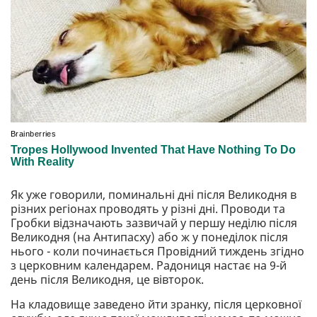
Як уже говорили, поминальні дні після Великодня в
різних регіонах проводять у різні дні. Проводи та
Гробки відзначають зазвичай у першу неділю після
Великодня (на Антипасху) або ж у понеділок після
нього - коли починається Провідний тиждень згідно
з церковним календарем. Радониця настає на 9-й
день після Великодня, це вівторок.
На кладовище заведено йти зранку, після церковної