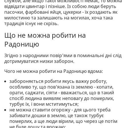
служби, але якщо такої можливості немає, то можна
відвідати цвинтар і пізніше. Із собою люди беруть
пасочки, фарбовані яйця, цукерки - їх роздають як
милостиню та залишають на могилах, хоча така
традиція існує не скрізь.
Що не можна робити на
Радоницю
Згідно з народними повір'ями в поминальні дні слід
дотримуватися низки заборон.
Чого не можна робити на Радоницю вдома:
забороняється робити якусь важку роботу,
особливо ту, що пов'язана із землею - копати,
орати, саджати, сіяти - вважається, що в такий
спосіб людина виявляє неповагу до померлих,
турбує їх, і вони мститимуться;
не можна ставити огорожу - для цього треба
забивати дошки в землю, це також турбує
померлих, а ще люди вірили, що через це потім
не буде дощу та врожаю;