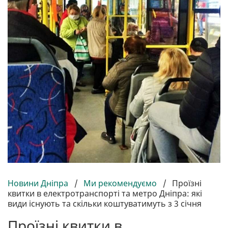
Новини Дніпра
/
Ми рекомендуємо
/
Проїзні
квитки в електротранспорті та метро Дніпра: які
види існують та скільки коштуватимуть з 3 січня
Проїзні квитки в