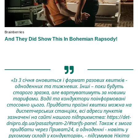
«Із 3 січня оновиться і формат разових квитків -
одноденних та тижневих. Інші – поки будуть
старого зразка, але вартуватимуть за новими
тарифами. Водії та кондуктори поінформовані
стосовно цього. Придбати проїзні квитки можна на
диспетчерських станціях, всі адреси пунктів
зазначені на сайті нашого підприємства: https://det-
dnipro.dp.ua/pasazhyram-2/#tarifs-panel. Також є змога
придбати через Приват24, а одноденні - навіть у
рухомому складі у кондукторів», - підсумував Нікіта