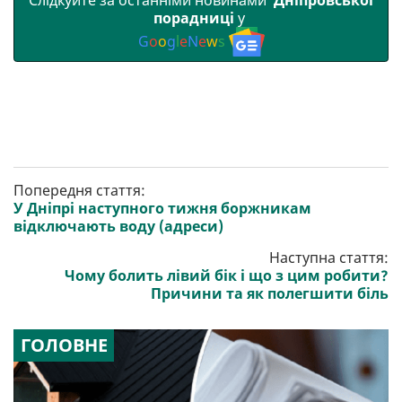
порадниці
у
G
o
o
g
l
e
N
e
w
s
Попередня стаття:
У Дніпрі наступного тижня боржникам
відключають воду (адреси)
Наступна стаття:
Чому болить лівий бік і що з цим робити?
Причини та як полегшити біль
ГОЛОВНЕ