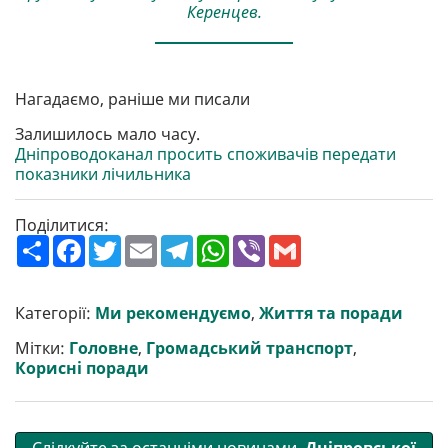
Керенцев.
Нагадаємо, раніше ми писали
Залишилось мало часу.
Дніпроводоканал просить споживачів передати
показники лічильника
Поділитися:
П
F
T
E
T
W
V
G
о
a
w
m
e
h
i
m
ш
c
i
a
l
a
b
a
и
e
t
i
e
t
e
i
р
b
t
l
g
s
r
l
Категорії:
Ми рекомендуємо
,
Життя та поради
и
o
e
r
A
т
o
r
a
p
Мітки:
Головне
,
Громадський транспорт
,
и
k
m
p
Корисні поради
Слідкуйте за останніми новинами
Дніпровської