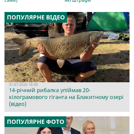
ПОПУЛЯРНЕ ВІДЕО
31.07.2026 16:00
14-річний рибалка упіймав 20-
кілограмового гіганта на Блакитному озері
(відео)
ПОПУЛЯРНЕ ФОТО