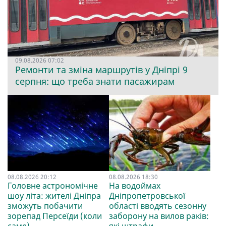
09.08.2026 07:02
Ремонти та зміна маршрутів у Дніпрі 9
серпня: що треба знати пасажирам
08.08.2026 20:12
08.08.2026 18:30
Головне астрономічне
На водоймах
шоу літа: жителі Дніпра
Дніпропетровської
зможуть побачити
області вводять сезонну
зорепад Персеїди (коли
заборону на вилов раків:
саме)
які штрафи