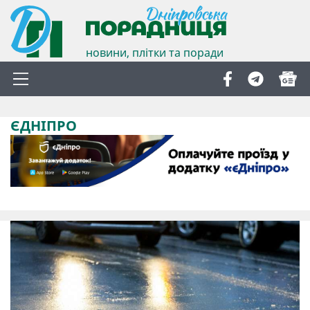
новини, плітки та поради
ЄДНІПРО