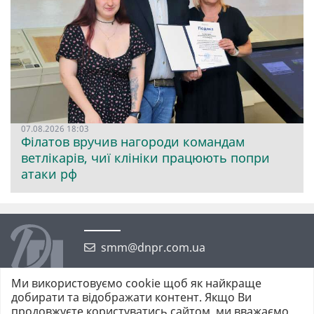
07.08.2026 18:03
Філатов вручив нагороди командам
ветлікарів, чиї клініки працюють попри
атаки рф
smm@dnpr.com.ua
Ми використовуємо cookie щоб як найкраще
добирати та відображати контент. Якщо Ви
продовжуєте користуватись сайтом, ми вважаємо,