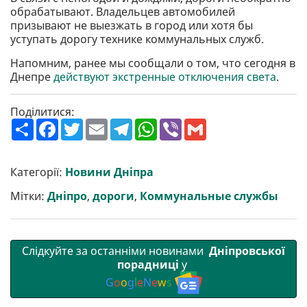
обрабатывают. Владельцев автомобилей
призывают не выезжать в город или хотя бы
уступать дорогу технике коммунальных служб.
Напомним, ранее мы сообщали о том, что сегодня в
Днепре
действуют экстренные отключения света
.
Поділитися:
П
F
T
E
T
W
V
G
о
a
w
m
e
h
i
m
ш
c
i
a
l
a
b
a
и
e
t
i
e
t
e
i
р
b
t
l
g
s
r
l
Категорії:
Новини Дніпра
и
o
e
r
A
т
o
r
a
p
Мітки:
Дніпро
,
дороги
,
Коммунальные службы
и
k
m
p
Слідкуйте за останніми новинами
Дніпровської
порадниці
у
G
o
o
g
l
e
N
e
w
s