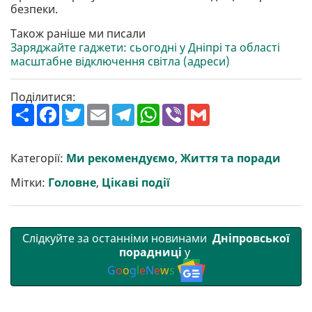
безпеки.
Також раніше ми писали
Заряджайте гаджети: сьогодні у Дніпрі та області
масштабне відключення світла (адреси)
Поділитися:
П
F
T
E
T
W
V
G
о
a
w
m
e
h
i
m
ш
c
i
a
l
a
b
a
и
e
t
i
e
t
e
i
р
b
t
l
g
s
r
l
Категорії:
Ми рекомендуємо
,
Життя та поради
и
o
e
r
A
т
o
r
a
p
Мітки:
Головне
,
Цікаві події
и
k
m
p
Слідкуйте за останніми новинами
Дніпровської
порадниці
у
G
o
o
g
l
e
N
e
w
s