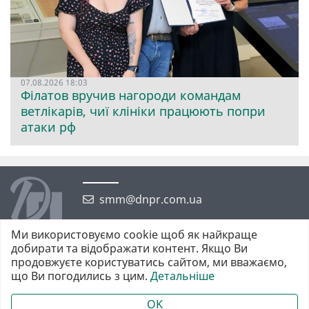
07.08.2026 18:03
Філатов вручив нагороди командам
ветлікарів, чиї клініки працюють попри
атаки рф
smm@dnpr.com.ua
Ми використовуємо cookie щоб як найкраще
добирати та відображати контент. Якщо Ви
продовжуєте користуватись сайтом, ми вважаємо,
що Ви погодились з цим.
Детальніше
©2026 https://dnpr.com.ua Дніпровська порадниця
Всі права захищені. При повному або частковому використанні
OK
матеріалів обов'язкове активне гіперпосилання у першому абзаці.