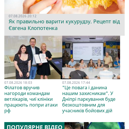
07.08.2026 20:12
Як правильно варити кукурудзу. Рецепт від
Євгена Клопотенка
07.08.2026 18:03
07.08.2026 17:44
Філатов вручив
"Це повага і данина
нагороди командам
нашим захисникам". У
ветлікарів, чиї клініки
Дніпрі паркування буде
працюють попри атаки
безкоштовним для
рф
учасників бойових дій
ПОПУЛЯРНЕ ВІДЕО