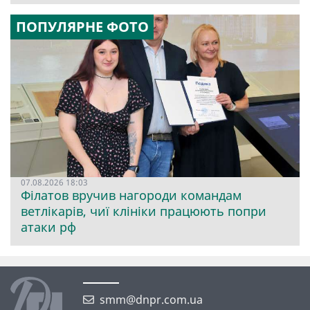
ПОПУЛЯРНЕ ФОТО
07.08.2026 18:03
Філатов вручив нагороди командам
ветлікарів, чиї клініки працюють попри
атаки рф
smm@dnpr.com.ua