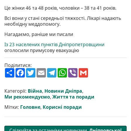
Це жінки 46 та 48 років, чоловіки – 38 та 41 років.
Всі вони у стані середньої тяжкості. Лікарі надають
необхідну меддопомогу.
Нагадаємо, раніше ми писали
Із 23 населених пунктів Дніпропетровщини
оголосили примусову евакуацію
Поділитися:
П
F
T
E
T
W
V
G
о
a
w
m
e
h
i
m
ш
c
i
a
l
a
b
a
и
e
t
i
e
t
e
i
р
b
t
l
g
s
r
l
Категорії:
Війна
,
Новини Дніпра
,
и
o
e
r
A
Ми рекомендуємо
,
Життя та поради
т
o
r
a
p
и
k
m
p
Мітки:
Головне
,
Корисні поради
Слідкуйте за останніми новинами
Дніпровської