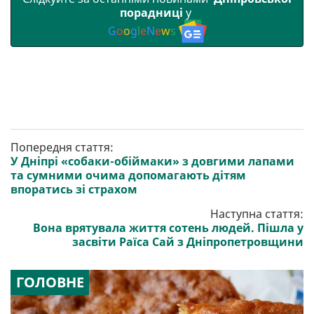
порадниці
у
G
o
o
g
l
e
N
e
w
s
Попередня стаття:
У Дніпрі «собаки-обіймаки» з довгими лапами
та сумними очима допомагають дітям
впоратись зі страхом
Наступна стаття:
Вона врятувала життя сотень людей. Пішла у
засвіти Раїса Сай з Дніпропетровщини
ГОЛОВНЕ