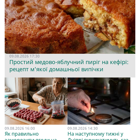
09.08.2026 17:30
Простий медово-яблучний пиріг на кефірі:
рецепт м'якої домашньої випічки
09.08.2026 16:00
09.08.2026 14:30
Як правильно
На наступному тижні у
заморозити ягоди на
Дніпрі вимикатимуть газ.