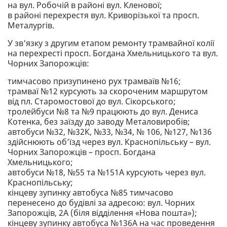
на вул. Робочій в районі вул. Кленової;
в районі перехрестя вул. Криворізької та просп.
Металургів.
У зв'язку з другим етапом ремонту трамвайної колії
на перехресті просп. Богдана Хмельницького та вул.
Чорних Запорожців:
тимчасово призупинено рух трамваїв №16;
трамваї №12 курсують за скороченим маршрутом
від пл. Старомостової до вул. Сікорського;
тролейбуси №8 та №9 працюють до вул. Дениса
Котенка, без заїзду до заводу Металовиробів;
автобуси №32, №32К, №33, №34, № 106, №127, №136
здійснюють об’їзд через вул. Краснопільську – вул.
Чорних Запорожців – просп. Богдана
Хмельницького;
автобуси №18, №55 та №151А курсують через вул.
Краснопільську;
кінцеву зупинку автобуса №85 тимчасово
перенесено до будівлі за адресою: вул. Чорних
Запорожців, 2А (біля відділення «Нова пошта»);
кінцеву зупинку автобуса №136А на час проведення