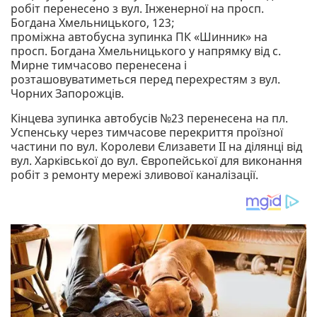
робіт перенесено з вул. Інженерної на просп.
Богдана Хмельницького, 123;
проміжна автобусна зупинка ПК «Шинник» на
просп. Богдана Хмельницького у напрямку від с.
Мирне тимчасово перенесена і
розташовуватиметься перед перехрестям з вул.
Чорних Запорожців.
Кінцева зупинка автобусів №23 перенесена на пл.
Успенську через тимчасове перекриття проїзної
частини по вул. Королеви Єлизавети II на ділянці від
вул. Харківської до вул. Європейської для виконання
робіт з ремонту мережі зливової каналізації.