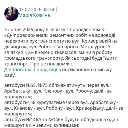
03.07.2026 08:34 |
Марія Козкіна
3 липня 2026 року в зв’язку з проведенням КП
«Дніпроводоканал» ремонтних робіт на водоводі
перекрито рух транспорту по вул. Криворізькій на
ділянці від вул. Робочої до просп. Металургів. У
зв’язку з цим внесено тимчасові зміни в роботу
громадського транспорту. Як сьогодні буде їздити
транспорт. Про це повідомляє
Дніпровська порадниця
з посиланням на міську
раду.
автобуси №55, №75 об'їжджатимуть через вул.
Арабатську - вул. Кленову - вул. Робочу, далі - за
маршрутом;
автобус №156 курсуватиме через вул. Арабатську -
вул. Кленову - вул. Робочу - вул. Криворізьку, далі - за
маршрутом;
автобуси №146А та №146Б будуть об'єднані в один
маршрут з кінцевими зупинками: