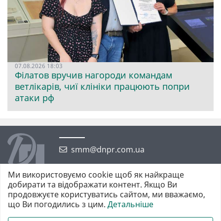
07.08.2026 18:03
Філатов вручив нагороди командам
ветлікарів, чиї клініки працюють попри
атаки рф
smm@dnpr.com.ua
Ми використовуємо cookie щоб як найкраще
добирати та відображати контент. Якщо Ви
продовжуєте користуватись сайтом, ми вважаємо,
що Ви погодились з цим.
Детальніше
©2026 https://dnpr.com.ua Дніпровська порадниця
Всі права захищені. При повному або частковому використанні