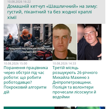
10.08.2026 16:22
Домашній кетчуп «Шашличний» на зиму:
густий, пікантний та без жодної краплі
хімії
10.08.2026 15:00
10.08.2026 14:33
Поранення працівника
Третій місяць
через обстріл під час
розшукують 26-річного
роботи: що робити
Михайла Махиню з
роботодавцю?
Дніпропетровщини.
Покроковий алгоритм
Поліція та волонтери
дій
прочесали лісосмуги й
водойми