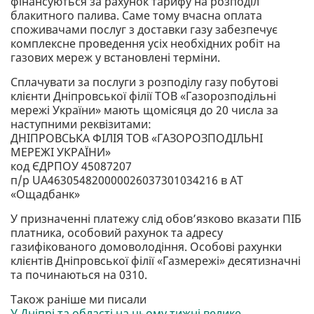
фінансуються за рахунок тарифу на розподіл
блакитного палива. Саме тому вчасна оплата
споживачами послуг з доставки газу забезпечує
комплексне проведення усіх необхідних робіт на
газових мереж у встановлені терміни.
Сплачувати за послуги з розподілу газу побутові
клієнти Дніпровської філії ТОВ «Газорозподільні
мережі України» мають щомісяця до 20 числа за
наступними реквізитами:
ДНІПРОВСЬКА ФІЛІЯ ТОВ «ГАЗОРОЗПОДІЛЬНІ
МЕРЕЖІ УКРАЇНИ»
код ЄДРПОУ 45087207
п/р UA463054820000026037301034216 в АТ
«Ощадбанк»
У призначенні платежу слід обов’язково вказати ПІБ
платника, особовий рахунок та адресу
газифікованого домоволодіння. Особові рахунки
клієнтів Дніпровської філії «Газмережі» десятизначні
та починаються на 0310.
Також раніше ми писали
У Дніпрі та області на цьому тижні велике