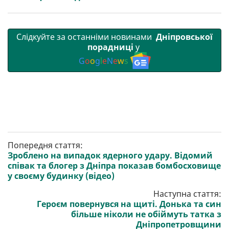
Слідкуйте за останніми новинами
Дніпровської
порадниці
у
G
o
o
g
l
e
N
e
w
s
Попередня стаття:
Зроблено на випадок ядерного удару. Відомий
співак та блогер з Дніпра показав бомбосховище
у своєму будинку (відео)
Наступна стаття:
Героєм повернувся на щиті. Донька та син
більше ніколи не обіймуть татка з
Дніпропетровщини