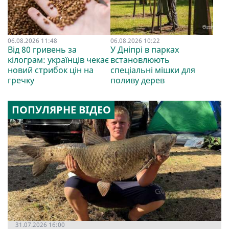
06.08.2026 11:48
06.08.2026 10:22
Від 80 гривень за
У Дніпрі в парках
кілограм: українців чекає
встановлюють
новий стрибок цін на
спеціальні мішки для
гречку
поливу дерев
ПОПУЛЯРНЕ ВІДЕО
31.07.2026 16:00