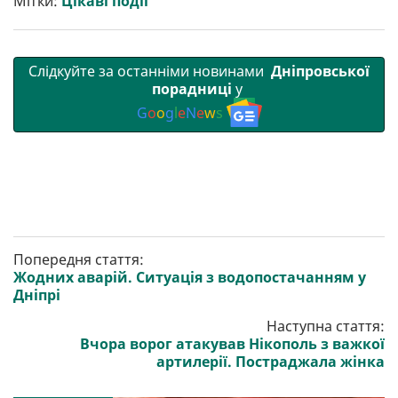
Мітки:
Цікаві події
и
k
m
p
Слідкуйте за останніми новинами
Дніпровської
порадниці
у
G
o
o
g
l
e
N
e
w
s
Попередня стаття:
Жодних аварій. Ситуація з водопостачанням у
Дніпрі
Наступна стаття:
Вчора ворог атакував Нікополь з важкої
артилерії. Постраджала жінка