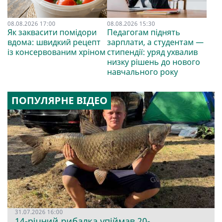
08.08.2026 17:00
08.08.2026 15:30
Як заквасити помідори
Педагогам піднять
вдома: швидкий рецепт
зарплати, а студентам —
із консервованим хріном
стипендії: уряд ухвалив
низку рішень до нового
навчального року
ПОПУЛЯРНЕ ВІДЕО
31.07.2026 16:00
14-річний рибалка упіймав 20-