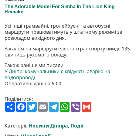
Усі інші трамвайні, тролейбусні та автобусні
маршрути працюватимуть у штатному режимі за
розкладом вихідного дня.
Загалом на маршрути електротранспорту вийде 135
одиниць рухомого складу.
Також раніше ми писали
У Дніпрі комунальники ліквідують аварію на
водопроводі.
Оперативні дані на 6:00
Поділитися:
П
F
T
E
T
W
V
G
о
a
w
m
e
h
i
m
ш
c
i
a
l
a
b
a
и
e
t
i
e
t
e
i
р
b
t
l
g
s
r
l
Категорії:
Новини Дніпра
,
Події
и
o
e
r
A
т
o
r
a
p