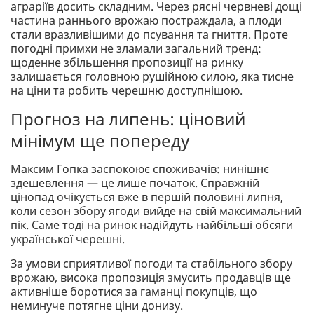
аграріїв досить складним. Через рясні червневі дощі
частина раннього врожаю постраждала, а плоди
стали вразливішими до псування та гниття. Проте
погодні примхи не зламали загальний тренд:
щоденне збільшення пропозиції на ринку
залишається головною рушійною силою, яка тисне
на ціни та робить черешню доступнішою.
Прогноз на липень: ціновий
мінімум ще попереду
Максим Гопка заспокоює споживачів: нинішнє
здешевлення — це лише початок. Справжній
цінопад очікується вже в першій половині липня,
коли сезон збору ягоди вийде на свій максимальний
пік. Саме тоді на ринок надійдуть найбільші обсяги
української черешні.
За умови сприятливої погоди та стабільного збору
врожаю, висока пропозиція змусить продавців ще
активніше боротися за гаманці покупців, що
неминуче потягне ціни донизу.