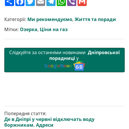
о
a
w
m
e
h
i
m
ш
c
i
a
l
a
b
a
и
e
t
i
e
t
e
i
р
b
t
l
g
s
r
l
Категорії:
Ми рекомендуємо
,
Життя та поради
и
o
e
r
A
т
o
r
a
p
Мітки:
Озерка
,
Ціни на газ
и
k
m
p
Слідкуйте за останніми новинами
Дніпровської
порадниці
у
G
o
o
g
l
e
N
e
w
s
Попередня стаття:
Де в Дніпрі у червні відключать воду
боржникам. Адреси