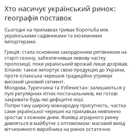
Хто насичує український ринок:
географія поставок
Сьогодні на прилавках триває боротьба між
українськими садівниками та іноземними
імпортерами.
Греція: стала основним закордонним рятівником на
старті сезону, забезпечивши левову частку
пропозиції, поки український врожай лише дозрівав.
Іспанія: також імпортує свою продукцію до України,
проте іспанська черешня традиційно утримує
високий ціновий сегмент.
Молдова, Туреччина та Узбекистан: залишаються у
пулі регулярних літніх постачальників, які готові
закривати будь-які дефіцитні ніші.
Попри таку широку міжнародну присутність, частка
саме української черешні на прилавках невпинно
зростає з кожним днем. Фахівці аграрного ринку
дивляться в майбутнє з оптимізмом: масовий вихід
вітчизняного виробника на ринок остаточно