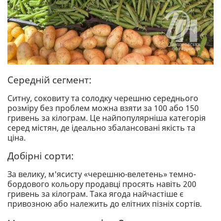
Середній сегмент:
Ситну, соковиту та солодку черешню середнього
розміру без проблем можна взяти за 100 або 150
гривень за кілограм. Це найпопулярніша категорія
серед містян, де ідеально збалансовані якість та
ціна.
Добірні сорти:
За велику, м'ясисту «черешню-велетень» темно-
бордового кольору продавці просять навіть 200
гривень за кілограм. Така ягода найчастіше є
привозною або належить до елітних пізніх сортів.