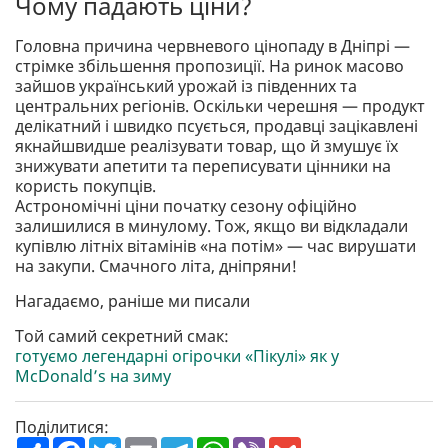
Чому падають ціни?
Головна причина червневого цінопаду в Дніпрі —
стрімке збільшення пропозиції. На ринок масово
зайшов український урожай із південних та
центральних регіонів. Оскільки черешня — продукт
делікатний і швидко псується, продавці зацікавлені
якнайшвидше реалізувати товар, що й змушує їх
знижувати апетити та переписувати цінники на
користь покупців.
Астрономічні ціни початку сезону офіційно
залишилися в минулому. Тож, якщо ви відкладали
купівлю літніх вітамінів «на потім» — час вирушати
на закупи. Смачного літа, дніпряни!
Нагадаємо, раніше ми писали
Той самий секретний смак:
готуємо легендарні огірочки «Пікулі» як у
McDonald’s на зиму
Поділитися:
П
F
T
E
T
W
V
G