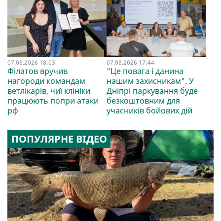
07.08.2026 18:03
07.08.2026 17:44
Філатов вручив
"Це повага і данина
нагороди командам
нашим захисникам". У
ветлікарів, чиї клініки
Дніпрі паркування буде
працюють попри атаки
безкоштовним для
рф
учасників бойових дій
ПОПУЛЯРНЕ ВІДЕО