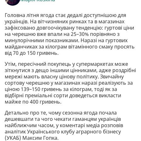
Головна літня ягода стає дедалі доступнішою для
українців. На вітчизняних ринках та в магазинах
зафіксовано довгоочікувану тенденцію: гуртові ціни
на черешню вже впали на 25–30% порівняно з
минулорічними показниками. Наразі на гуртових
майданчиках за кілограм вітамінного смаку просять
від 70 до 150 гривень.
Утім, пересічний покупець у супермаркетах може
зіткнутися з дещо іншими цінниками, адже роздрібні
мережі мають власну цінову політику. Звичайну
сортову черешню у магазинах наразі реалізують за
ціною 139–150 гривень за кілограм, тоді як за
відбірні преміальні сорти доведеться викласти
майже по 400 гривень.
Детально про те, чому сезонна ягода почала
дешевшати та чого чекати гаманцям українців
найближчим часом, у коментарі медіа розповів
аналітик Українського клубу аграрного бізнесу
(УКАБ) Максим Гопка.