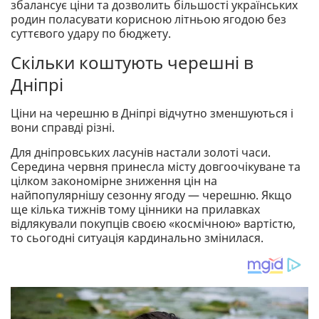
збалансує ціни та дозволить більшості українських
родин поласувати корисною літньою ягодою без
суттєвого удару по бюджету.
Скільки коштують черешні в
Дніпрі
Ціни на черешню в Дніпрі відчутно зменшуються і
вони справді різні.
Для дніпровських ласунів настали золоті часи.
Середина червня принесла місту довгоочікуване та
цілком закономірне зниження цін на
найпопулярнішу сезонну ягоду — черешню. Якщо
ще кілька тижнів тому цінники на прилавках
відлякували покупців своєю «космічною» вартістю,
то сьогодні ситуація кардинально змінилася.