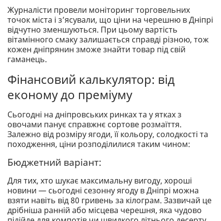
Журналісти провели моніторинг торговельних
точок міста і з’ясували, що ціни на черешню в Дніпрі
відчутно зменшуються. При цьому вартість
вітамінного смаку залишається справді різною, тож
кожен дніпрянин зможе знайти товар під свій
гаманець.
Фінансовий калькулятор: від
економу до преміуму
Сьогодні на дніпровських ринках та у ятках з
овочами панує справжнє сортове розмаїття.
Залежно від розміру ягоди, її кольору, солодкості та
походження, ціни розподілилися таким чином:
Бюджетний варіант:
Для тих, хто шукає максимальну вигоду, хороші
новини — сьогодні сезонну ягоду в Дніпрі можна
взяти навіть від 80 гривень за кілограм. Зазвичай це
дрібніша ранній або місцева черешня, яка чудово
підійде для компотів чи швидкого літнього десерту.